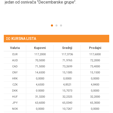
d
jedan od osnivača "Decembarske grupe".
KURSNA LISTA
Valuta
Kupovni
Srednji
Prodajni
EUR
117,2000
117,3736
117,6000
AUD
70,5000
71,9765
72,2000
CAD
71,5000
73,2699
73,4000
CNY
14,6500
15,1585
15,1500
HRK
0,0000
0,0000
0,0000
CZK
4,6500
4,8521
4,8400
DKK
0.0000
15,7073
0,0000
HUF
31,3200
32,2325
32,2000
JPY
63,6000
65,0340
65,3000
NOK
0,0000
10,7267
0,0000