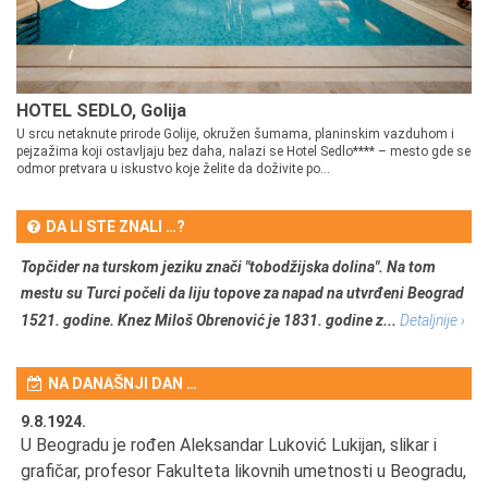
HOTEL SEDLO, Golija
U srcu netaknute prirode Golije, okružen šumama, planinskim vazduhom i
pejzažima koji ostavljaju bez daha, nalazi se Hotel Sedlo**** – mesto gde se
odmor pretvara u iskustvo koje želite da doživite po...
DA LI STE ZNALI …?
Topčider na turskom jeziku znači "tobodžijska dolina". Na tom
mestu su Turci počeli da liju topove za napad na utvrđeni Beograd
1521. godine. Knez Miloš Obrenović je 1831. godine z...
Detaljnije ›
NA DANAŠNJI DAN …
9.8.1924.
9.
U Beogradu je rođen Aleksandar Luković Lukijan, slikar i
Pr
grafičar, profesor Fakulteta likovnih umetnosti u Beogradu,
JA