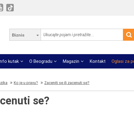
Biznis
Info kutak
O Beogradu
Magazin
Kontakt
Oglasi za 
ezika
Ko je u pravu?
Zaceniti se ili zacenuti se?
acenuti se?