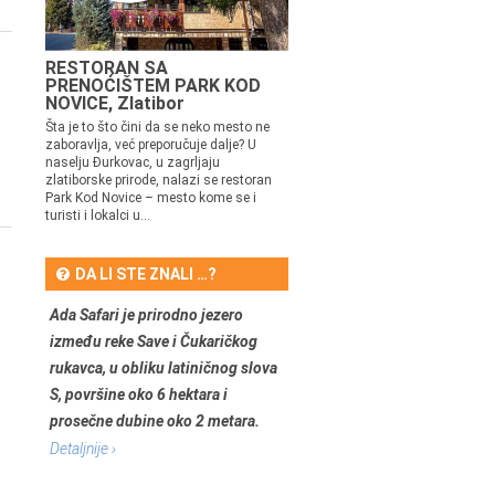
RESTORAN SA
PRENOĆIŠTEM PARK KOD
NOVICE, Zlatibor
Šta je to što čini da se neko mesto ne
zaboravlja, već preporučuje dalje? U
naselju Đurkovac, u zagrljaju
zlatiborske prirode, nalazi se restoran
Park Kod Novice – mesto kome se i
turisti i lokalci u...
DA LI STE ZNALI …?
Ada Safari je prirodno jezero
između reke Save i Čukaričkog
rukavca, u obliku latiničnog slova
S, površine oko 6 hektara i
prosečne dubine oko 2 metara.
Detaljnije ›