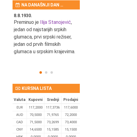
NA DANAŠNJI DAN …
8.8.1930.
8.8.1898.
nović,
Preminuo je
Ilija Stanojević
,
U Beogradu je rođen Pavle
ditelj,
jedan od najstarijih srpkih
Bihalji, književnik i izdavač.
eta
glumaca, prvi srpski režiser,
jedan od prvih filmskih
glumaca u srpskim krajevima.
KURSNA LISTA
Valuta
Kupovni
Srednji
Prodajni
EUR
117,2000
117,3736
117,6000
AUD
70,5000
71,9765
72,2000
CAD
71,5000
73,2699
73,4000
CNY
14,6500
15,1585
15,1500
HRK
0,0000
0,0000
0,0000