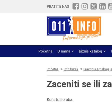
PRATITE NAS
Početna
O nama
Biznis katalog
Početna
Info kutak
Pravopis srpskog j
Zaceniti se ili z
Koriste se oba.