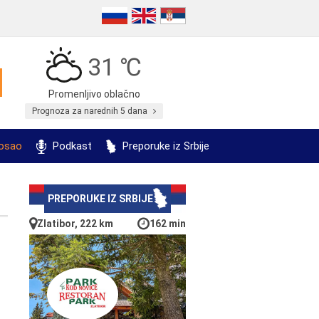
31 ℃
Promenljivo oblačno
Prognoza za narednih 5 dana
posao
Podkast
Preporuke iz Srbije
PREPORUKE IZ SRBIJE
Zlatibor, 222 km
162 min