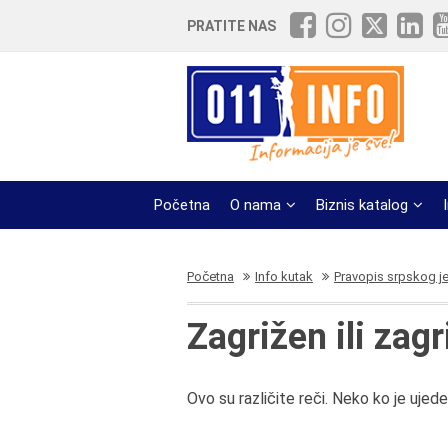
PRATITE NAS
Početna
O nama
Biznis katalog
Početna
Info kutak
Pravopis srpskog j
Zagrižen ili zag
Ovo su različite reči. Neko ko je ujede