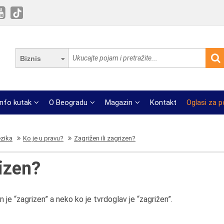
Biznis
Info kutak
O Beogradu
Magazin
Kontakt
Oglasi za 
ezika
Ko je u pravu?
Zagrižen ili zagrizen?
rizen?
n je “zagrizen” a neko ko je tvrdoglav je “zagrižen”.