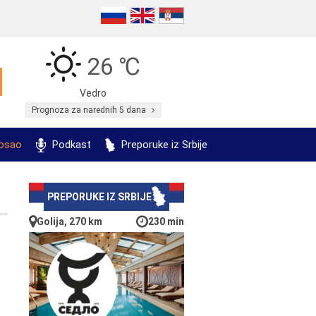
26 ℃
Vedro
Prognoza za narednih 5 dana
posao
Podkast
Preporuke iz Srbije
PREPORUKE IZ SRBIJE
Golija, 270 km
230 min