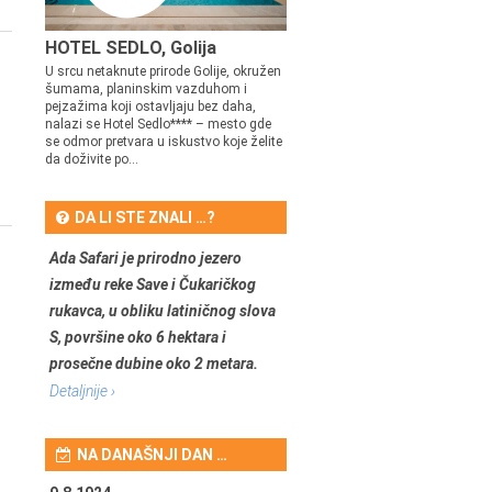
HOTEL SEDLO, Golija
U srcu netaknute prirode Golije, okružen
šumama, planinskim vazduhom i
pejzažima koji ostavljaju bez daha,
nalazi se Hotel Sedlo**** – mesto gde
se odmor pretvara u iskustvo koje želite
da doživite po...
DA LI STE ZNALI …?
Ada Safari je prirodno jezero
između reke Save i Čukaričkog
rukavca, u obliku latiničnog slova
S, površine oko 6 hektara i
prosečne dubine oko 2 metara.
Detaljnije ›
NA DANAŠNJI DAN …