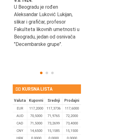
9.8.1924.
9.8.2013.
šao u
U Beogradu je rođen
Preminuo je Vladimir Šams,
e
Aleksandar Luković Lukijan,
mašinski inženjer, pilot,
vetni
slikar i grafičar, profesor
kapetan JAT-a,
Fakulteta likovnih umetnosti u
počasni predsednik Aero-
ih
Beogradu, jedan od osnivača
kluba "Naša krila".
užno
"Decembarske grupe".
KURSNA LISTA
Valuta
Kupovni
Srednji
Prodajni
EUR
117,2000
117,3736
117,6000
AUD
70,5000
71,9765
72,2000
CAD
71,5000
73,2699
73,4000
CNY
14,6500
15,1585
15,1500
HRK
0,0000
0,0000
0,0000