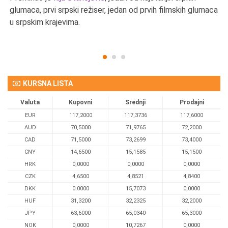
u
glumaca, prvi srpski režiser, jedan od prvih filmskih glumaca
u srpskim krajevima.
KURSNA LISTA
Valuta
Kupovni
Srednji
Prodajni
EUR
117,2000
117,3736
117,6000
AUD
70,5000
71,9765
72,2000
CAD
71,5000
73,2699
73,4000
CNY
14,6500
15,1585
15,1500
HRK
0,0000
0,0000
0,0000
CZK
4,6500
4,8521
4,8400
DKK
0.0000
15,7073
0,0000
HUF
31,3200
32,2325
32,2000
JPY
63,6000
65,0340
65,3000
NOK
0,0000
10,7267
0,0000