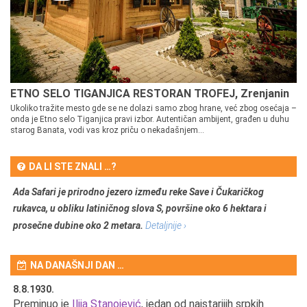
ETNO SELO TIGANJICA RESTORAN TROFEJ, Zrenjanin
Ukoliko tražite mesto gde se ne dolazi samo zbog hrane, već zbog osećaja –
onda je Etno selo Tiganjica pravi izbor. Autentičan ambijent, građen u duhu
starog Banata, vodi vas kroz priču o nekadašnjem...
DA LI STE ZNALI …?
Ada Safari je prirodno jezero između reke Save i Čukaričkog
rukavca, u obliku latiničnog slova S, površine oko 6 hektara i
prosečne dubine oko 2 metara.
Detaljnije ›
NA DANAŠNJI DAN …
8.8.1930.
8.
Preminuo je
Ilija Stanojević
, jedan od najstarijih srpkih
U 