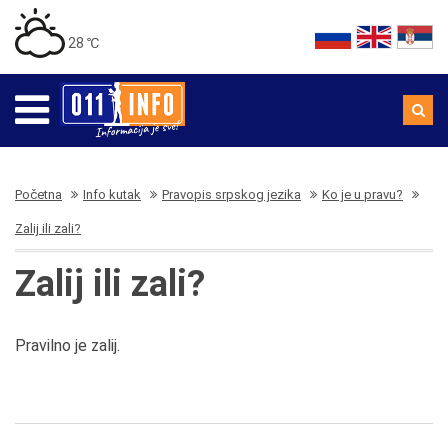
28 ℃
Početna
Info kutak
Pravopis srpskog jezika
Ko je u pravu?
Zalij ili zali?
Zalij ili zali?
Pravilno je zalij.