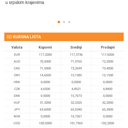
u srpskim krajevima.
KURSNA LISTA
Valuta
Kupovni
Srednji
Prodajni
EUR
117,2000
117,3736
117,6000
AUD
70,5000
71,9765
72,2000
CAD
71,5000
73,2699
73,4000
CNY
14,6500
15,1585
15,1500
HRK
0,0000
0,0000
0,0000
CZK
4,6500
4,8521
4,8400
DKK
0.0000
15,7073
0,0000
HUF
31,3200
32,2325
32,2000
JPY
63,6000
65,0340
65,3000
NOK
0,0000
10,7267
0,0000
USD
100,5000
101,7565
102,2000