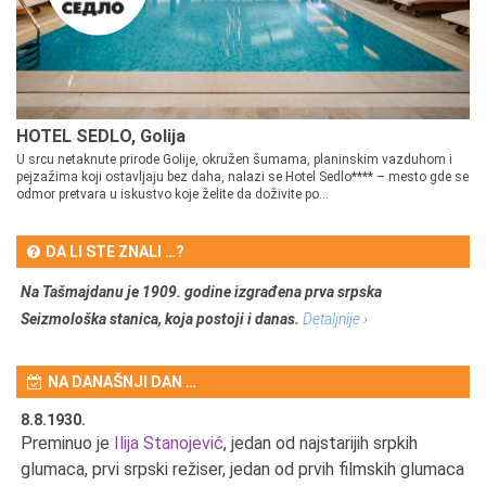
HOTEL SEDLO, Golija
U srcu netaknute prirode Golije, okružen šumama, planinskim vazduhom i
pejzažima koji ostavljaju bez daha, nalazi se Hotel Sedlo**** – mesto gde se
odmor pretvara u iskustvo koje želite da doživite po...
DA LI STE ZNALI …?
Na Tašmajdanu je 1909. godine izgrađena prva srpska
Seizmološka stanica, koja postoji i danas.
Detaljnije ›
NA DANAŠNJI DAN …
8.8.1930.
8.
Preminuo je
Ilija Stanojević
, jedan od najstarijih srpkih
U 
u
glumaca, prvi srpski režiser, jedan od prvih filmskih glumaca