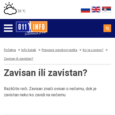
26 ℃
Početna
Info kutak
Pravopis srpskog jezika
Ko je u pravu?
Zavisan ili zavistan?
Zavisan ili zavistan?
Različite reči. Zavisan znači ovisan o nečemu, dok je
zavistan neko ko zavidi na nečemu.