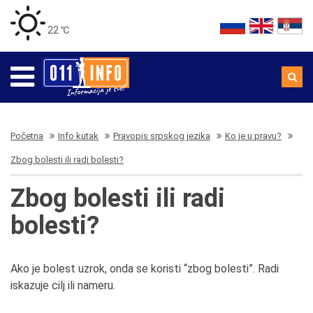
22 ℃
Početna
Info kutak
Pravopis srpskog jezika
Ko je u pravu?
Zbog bolesti ili radi bolesti?
Zbog bolesti ili radi
bolesti?
Ako je bolest uzrok, onda se koristi “zbog bolesti”. Radi
iskazuje cilj ili nameru.