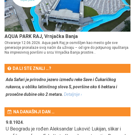
AQUA PARK RAJ, Vrnjačka Banja
Otvaranje 12.06.2026. Aqua park Raj je osmišljen kao mesto gde sve
generacije pronalaze svoj način da uživaju – od igre do potpunog opuštanja.
Na impresivnoj površini u srcu Vrnjačka Banja prostire...
DA LI STE ZNALI …?
Ada Safari je prirodno jezero između reke Save i Čukaričkog
rukavca, u obliku latiničnog slova S, površine oko 6 hektara i
prosečne dubine oko 2 metara.
Detaljnije ›
NA DANAŠNJI DAN …
9.8.1924.
9.
U Beogradu je rođen Aleksandar Luković Lukijan, slikar i
Pr