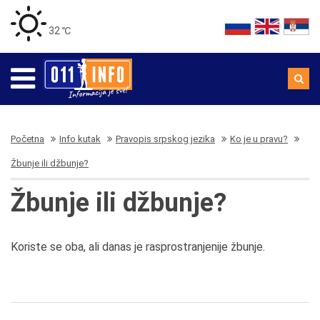
32 ℃
Početna
Info kutak
Pravopis srpskog jezika
Ko je u pravu?
Žbunje ili džbunje?
Žbunje ili džbunje?
Koriste se oba, ali danas je rasprostranjenije žbunje.