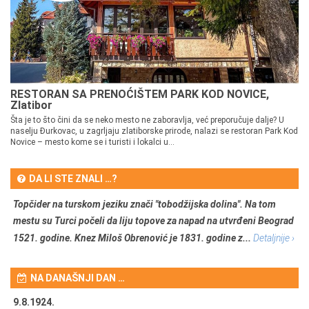
RESTORAN SA PRENOĆIŠTEM PARK KOD NOVICE,
Zlatibor
Šta je to što čini da se neko mesto ne zaboravlja, već preporučuje dalje? U
naselju Đurkovac, u zagrljaju zlatiborske prirode, nalazi se restoran Park Kod
Novice – mesto kome se i turisti i lokalci u...
DA LI STE ZNALI …?
Topčider na turskom jeziku znači "tobodžijska dolina". Na tom
mestu su Turci počeli da liju topove za napad na utvrđeni Beograd
1521. godine. Knez Miloš Obrenović je 1831. godine z...
Detaljnije ›
NA DANAŠNJI DAN …
9.8.1924.
9.