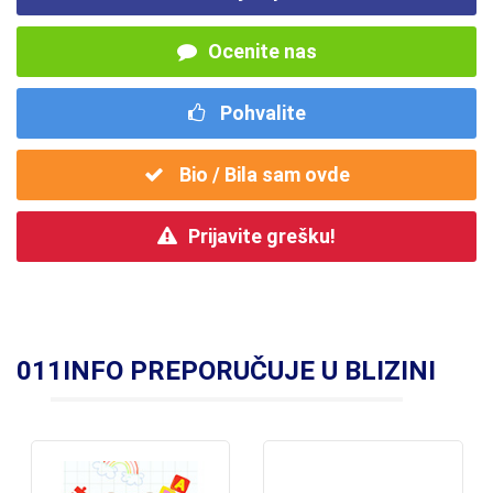
Ocenite nas
Pohvalite
Bio / Bila sam ovde
Prijavite grešku!
011INFO PREPORUČUJE U BLIZINI