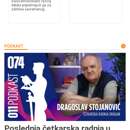
socio-emocionalni razvoj
deteta pripremajući ga za
zahteve savremenog...
PODKAST
Poslednja četkarska radnja u