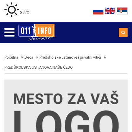
32 ℃
Početna
Deca
Predškolske ustanove i privatni vrtići
PREDŠKOLSKA USTANOVA NAŠE ČEDO