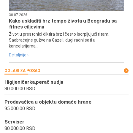
30.07.2026
Kako uskladiti brz tempo života u Beogradu sa
fitnes ciljevima
Život u prestonici diktira brz i često iscrpljujući ritam.
Saobraćajne gužve na Gazeli, dugi radni sati u
kancelarijama...
Detaljnije ›
OGLASI ZA POSAO
Higijeničarka,perač sudja
80.000,00 RSD
Prodavačica u objektu domaće hrane
95.000,00 RSD
Serviser
80.000,00 RSD