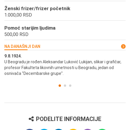
Ženski frizer/frizer početnik
1.000,00 RSD
Pomoć starijim ljudima
500,00 RSD
NA DANAŠNJI DAN
9.8.1924.
9.
U Beogradu je rođen Aleksandar Luković Lukijan, slikar i grafičar,
Pr
profesor Fakulteta likovnih umetnosti u Beogradu, jedan od
a,
osnivača "Decembarske grupe".
PODELITE INFORMACIJE