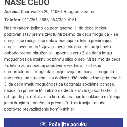
NAŠE ČEDO
Adresa:
Dubrovačka 20, 11080, Beograd-Zemun
Telefon:
011/261-8885
,
064/339-4151
Našim radom želimo da postignemo: 1. da deca steknu
pozitivan stav prema životu Mi želimo da deca mogu da: - se
smeju - se raduju - se dobro osećaju - steknu poverenje u
druge - svesno doživljavalju svoju okolinu - se sa ljubavlju
ophode prema okruženju - upoznaju veru 2. da deca imaju
mogućnost da steknu pozitivnu sliku o sebi Mi želimo da deca:
- steknu zdrav osećaj sopstvene vrednosti - steknu
samostalnost - mogu da ispolje svoja osećanja - mogu da
saosećaju sa drugima - da dožive hrišćanske vrline i primene ih
3. da deca imaju mogućnost da upoznaju socijalne odnose,
nauče ih i primene Mi želimo da deca: - stvaraju kontakte i iz
njih grade prijateljstva - u kontaktima upute prikladna mišljenja
jedni drugima - nauče da prevaziđu frustraciju - nauče
pozitivno prevazilaženje konfliktnih si...
Pošaljite poruku