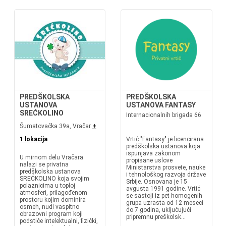
PREDŠKOLSKA
PREDŠKOLSKA
USTANOVA
USTANOVA FANTASY
SREĆKOLINO
Internacionalnih brigada 66
Šumatovačka 39a, Vračar
+
1 lokacija
Vrtić "Fantasy" je licencirana
predškolska ustanova koja
ispunjava zakonom
U mirnom delu Vračara
propisane uslove
nalazi se privatna
Ministarstva prosvete, nauke
predškolska ustanova
i tehnološkog razvoja države
SREĆKOLINO koja svojim
Srbije. Osnovana je 15
polaznicima u toploj
avgusta 1991 godine. Vrtić
atmosferi, prilagođenom
se sastoji iz pet homogenih
prostoru kojim dominira
grupa uzrasta od 12 meseci
osmeh, nudi vaspitno
do 7 godina, uključujući
obrazovni program koji
pripremnu preškolsk...
podstiče intelektualni, fizički,