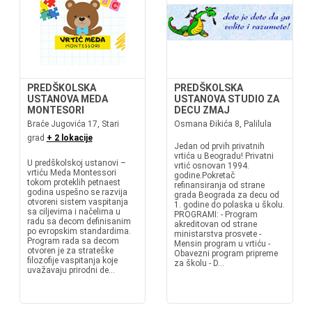
PREDŠKOLSKA
PREDŠKOLSKA
USTANOVA MEDA
USTANOVA STUDIO ZA
MONTESORI
DECU ZMAJ
Braće Jugovića 17, Stari
Osmana Đikića 8, Palilula
grad
+ 2 lokacije
Jedan od prvih privatnih
vrtića u Beogradu! Privatni
U predškolskoj ustanovi –
vrtić osnovan 1994.
vrtiću Meda Montessori
godine.Pokretač
tokom proteklih petnaest
refinansiranja od strane
godina uspešno se razvija
grada Beograda za decu od
otvoreni sistem vaspitanja
1. godine do polaska u školu.
sa ciljevima i načelima u
PROGRAMI: - Program
radu sa decom definisanim
akreditovan od strane
po evropskim standardima.
ministarstva prosvete -
Program rada sa decom
Mensin program u vrtiću -
otvoren je za strateške
Obavezni program pripreme
filozofije vaspitanja koje
za školu - D...
uvažavaju prirodni de...