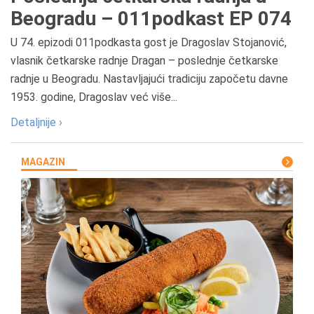
Beogradu – 011podkast EP 074
U 74. epizodi 011podkasta gost je Dragoslav Stojanović,
vlasnik četkarske radnje Dragan – poslednje četkarske
radnje u Beogradu. Nastavljajući tradiciju započetu davne
1953. godine, Dragoslav već više...
Detaljnije ›
MAGAZIN