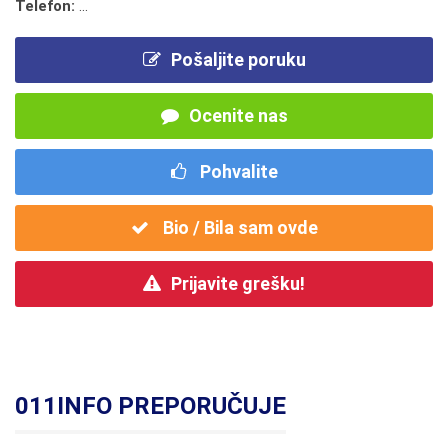
Telefon:
...
Pošaljite poruku
Ocenite nas
Pohvalite
Bio / Bila sam ovde
Prijavite grešku!
011INFO PREPORUČUJE