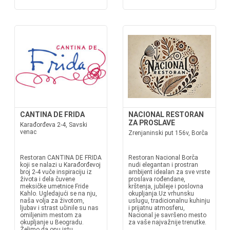
CANTINA DE FRIDA
NACIONAL RESTORAN
ZA PROSLAVE
Karađorđeva 2-4, Savski
venac
Zrenjaninski put 156v, Borča
Restoran CANTINA DE FRIDA
Restoran Nacional Borča
koji se nalazi u Karađorđevoj
nudi elegantan i prostran
broj 2-4 vuče inspiraciju iz
ambijent idealan za sve vrste
života i dela čuvene
proslava rođendane,
meksičke umetnice Fride
krštenja, jubileje i poslovna
Kahlo. Ugledajući se na nju,
okupljanja.Uz vrhunsku
naša volja za životom,
uslugu, tradicionalnu kuhinju
ljubav i strast učinile su nas
i prijatnu atmosferu,
omiljenim mestom za
Nacional je savršeno mesto
okupljanje u Beogradu.
za vaše najvažnije trenutke.
Želimo da onu istu