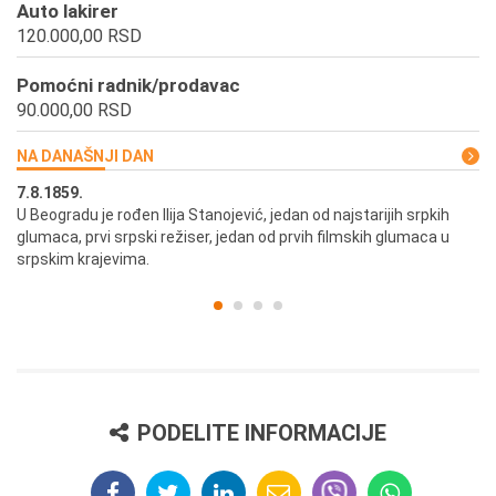
Auto lakirer
120.000,00 RSD
Pomoćni radnik/prodavac
90.000,00 RSD
NA DANAŠNJI DAN
7.8.1859.
7.
U Beogradu je rođen Ilija Stanojević, jedan od najstarijih srpkih
U 
glumaca, prvi srpski režiser, jedan od prvih filmskih glumaca u
re
srpskim krajevima.
PODELITE INFORMACIJE