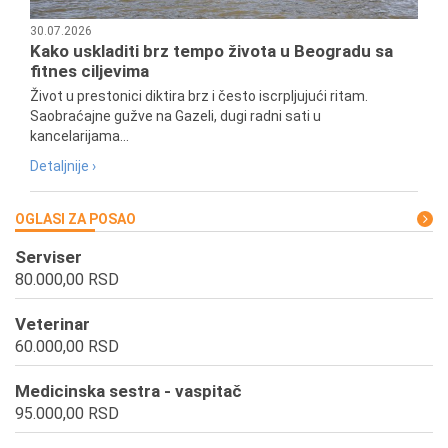
30.07.2026
Kako uskladiti brz tempo života u Beogradu sa
fitnes ciljevima
Život u prestonici diktira brz i često iscrpljujući ritam.
Saobraćajne gužve na Gazeli, dugi radni sati u
kancelarijama...
Detaljnije ›
OGLASI ZA POSAO
Serviser
80.000,00 RSD
Veterinar
60.000,00 RSD
Medicinska sestra - vaspitač
95.000,00 RSD