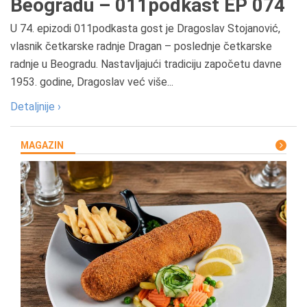
Beogradu – 011podkast EP 074
U 74. epizodi 011podkasta gost je Dragoslav Stojanović,
vlasnik četkarske radnje Dragan – poslednje četkarske
radnje u Beogradu. Nastavljajući tradiciju započetu davne
1953. godine, Dragoslav već više...
Detaljnije ›
MAGAZIN