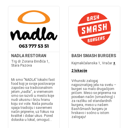
NADLA RESTORAN
BASH SMASH BURGERS
Trg dr Zorana Đinđića 1,
Kajmakčalanska 1, Vračar
+
Stara Pazova
2 lokacije
Mi smo "NADLA" lokalni fast
Vrhunski zalogaj
food koji je svoje poslovanje
najpoznatijeg jela na svetu –
započeo sa tradicionalnim
burgeri sa malo drugačijom
jelom „nadla“, a vremenom
pričom. Meso se priprema na
smo se razvili u mesto koje
poseban način (smashing) i
nudi ukusnu i brzu hranu
za razliku od standardnih
koju svi vole. Naša ponuda
burgera, meso u našem
spaja tradiciju i savremeni
BashSmash burgeru je
način pripreme, uz fokus na
hrskavo i sočno u istom
kvalitet i dobar ukus. Pored
zalogaju!
dolaska u lokal, omoguć...