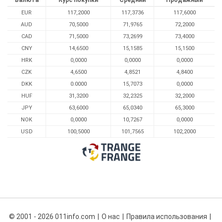
Валюта
Курс покупки
Средний
Продажный
EUR
117,2000
117,3736
117,6000
AUD
70,5000
71,9765
72,2000
CAD
71,5000
73,2699
73,4000
CNY
14,6500
15,1585
15,1500
HRK
0,0000
0,0000
0,0000
CZK
4,6500
4,8521
4,8400
DKK
0.0000
15,7073
0,0000
HUF
31,3200
32,2325
32,2000
JPY
63,6000
65,0340
65,3000
NOK
0,0000
10,7267
0,0000
USD
100,5000
101,7565
102,2000
© 2001 - 2026 011info.com
О нас
Правила использования