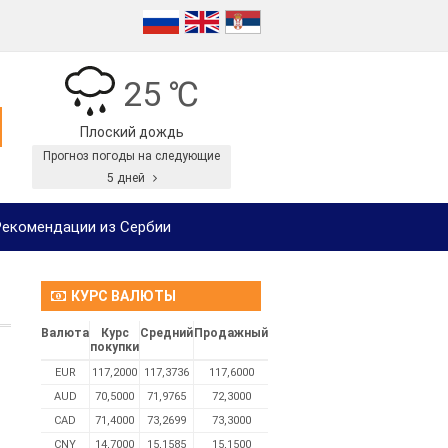
25 ℃
Плоский дождь
Прогноз погоды на следующие
5 дней
екомендации из Сербии
КУРС ВАЛЮТЫ
Валюта
Курс
Средний
Продажный
покупки
EUR
117,2000
117,3736
117,6000
AUD
70,5000
71,9765
72,3000
CAD
71,4000
73,2699
73,3000
CNY
14,7000
15,1585
15,1500