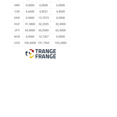
HRK
0,0000
0,0000
0,0000
CZK
4,6600
4,8521
4,8500
DKK
0.0000
15,7073
0,0000
HUF
31,5800
32,2325
32,4000
JPY
64,0000
65,0340
65,4000
NOK
0,0000
10,7267
0,0000
USD
100,4000
101,7565
102,2000