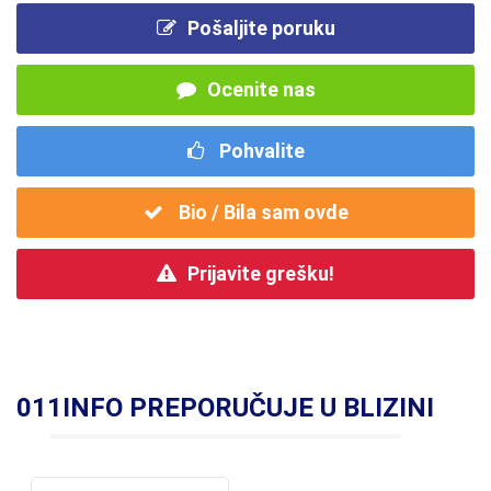
Pošaljite poruku
Ocenite nas
Pohvalite
Bio / Bila sam ovde
Prijavite grešku!
011INFO PREPORUČUJE U BLIZINI