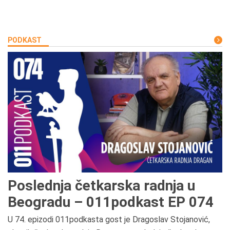
PODKAST
Poslednja četkarska radnja u
Beogradu – 011podkast EP 074
U 74. epizodi 011podkasta gost je Dragoslav Stojanović,