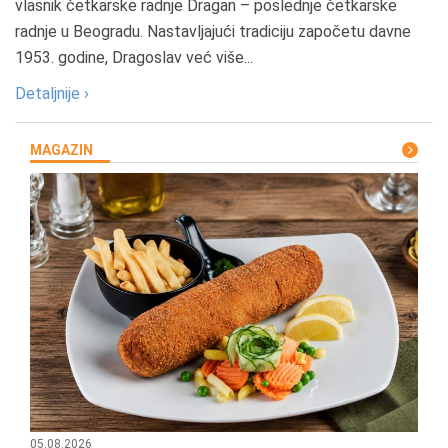
vlasnik četkarske radnje Dragan – poslednje četkarske
radnje u Beogradu. Nastavljajući tradiciju započetu davne
1953. godine, Dragoslav već više...
Detaljnije ›
MAGAZIN
05.08.2026