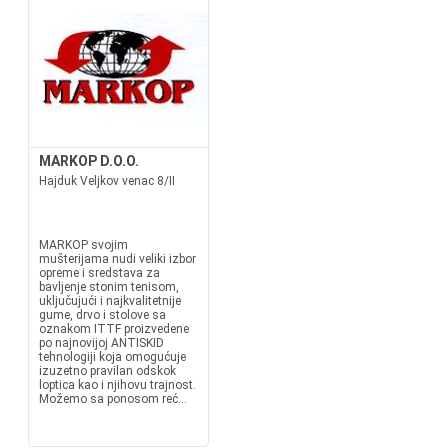
MARKOP D.O.O.
Hajduk Veljkov venac 8/II
MARKOP svojim
mušterijama nudi veliki izbor
opreme i sredstava za
bavljenje stonim tenisom,
uključujući i najkvalitetnije
gume, drvo i stolove sa
oznakom ITTF proizvedene
po najnovijoj ANTISKID
tehnologiji koja omogućuje
izuzetno pravilan odskok
loptica kao i njihovu trajnost.
Možemo sa ponosom reć...