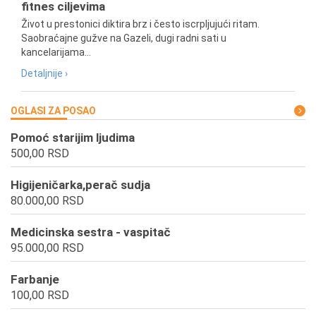
fitnes ciljevima
Život u prestonici diktira brz i često iscrpljujući ritam.
Saobraćajne gužve na Gazeli, dugi radni sati u
kancelarijama...
Detaljnije ›
OGLASI ZA POSAO
Pomoć starijim ljudima
500,00 RSD
Higijeničarka,perač sudja
80.000,00 RSD
Medicinska sestra - vaspitač
95.000,00 RSD
Farbanje
100,00 RSD