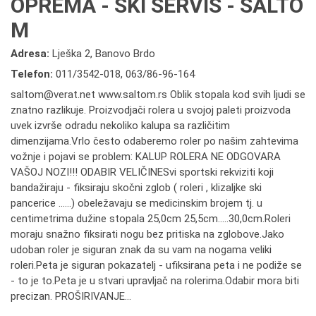
OPREMA - SKI SERVIS - SALTO
M
Adresa:
Lješka 2, Banovo Brdo
Telefon:
011/3542-018
,
063/86-96-164
saltom@verat.net www.saltom.rs Oblik stopala kod svih ljudi se
znatno razlikuje. Proizvodjači rolera u svojoj paleti proizvoda
uvek izvrše odradu nekoliko kalupa sa različitim
dimenzijama.Vrlo često odaberemo roler po našim zahtevima
vožnje i pojavi se problem: KALUP ROLERA NE ODGOVARA
VAŠOJ NOZI!!! ODABIR VELIČINESvi sportski rekviziti koji
bandažiraju - fiksiraju skočni zglob ( roleri , klizaljke ski
pancerice ......) obeležavaju se medicinskim brojem tj. u
centimetrima dužine stopala 25,0cm 25,5cm.....30,0cm.Roleri
moraju snažno fiksirati nogu bez pritiska na zglobove.Jako
udoban roler je siguran znak da su vam na nogama veliki
roleri.Peta je siguran pokazatelj - ufiksirana peta i ne podiže se
- to je to.Peta je u stvari upravljač na rolerima.Odabir mora biti
precizan. PROŠIRIVANJE...