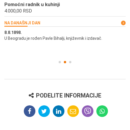
Pomoćni radnik u kuhinji
4.000,00 RSD
NA DANAŠNJI DAN
8.8.1898.
8.
U Beogradu je rođen Pavle Bihalji, književnik i izdavač.
Pr
pr
PODELITE INFORMACIJE