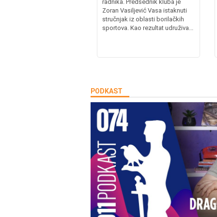
radnika. Predsednik kluba je
Zoran Vasiljević Vasa istaknuti
stručnjak iz oblasti borilačkih
sportova. Kao rezultat udruživa...
PODKAST