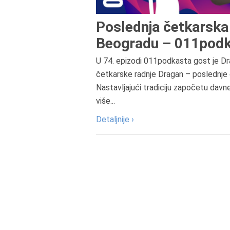
Poslednja četkarska 
Beogradu – 011podk
U 74. epizodi 011podkasta gost je Dr
četkarske radnje Dragan – poslednje 
Nastavljajući tradiciju započetu davn
više...
Detaljnije ›