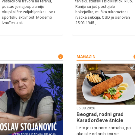
veštačkom travom na terenu,
teniski, atletski i biciklistički klub.
postao je najpopularnije
Ranije su još postojale
okupljalište zaljubljenika u ovu
hokejaška, muška rukometna i
sportsku aktivnost. Moderno
rvačka sekcija. OSD je osnovan
izrađen u sk...
25.03.1945.,...
MAGAZIN
05.08.2026
Beograd, rodni grad
Karađorđeve šnicle
Leto je u punom zamahu, pa
ako ste od onih koji se