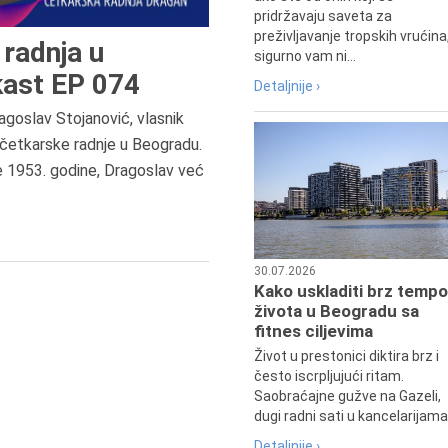
pridržavaju saveta za
preživljavanje tropskih vrućina
radnja u
sigurno vam ni...
ast EP 074
Detaljnije ›
agoslav Stojanović, vlasnik
8.8.2013.
četkarske radnje u Beogradu.
Preminuo je Dejan Kosanović,
e 1953. godine, Dragoslav već
istoričar filma, filmski reditelj,
profesor i dekan Fakulteta dram
umetnosti u Beogradu.
30.07.2026
Kako uskladiti brz tempo
života u Beogradu sa
fitnes ciljevima
Život u prestonici diktira brz i
često iscrpljujući ritam.
Saobraćajne gužve na Gazeli,
dugi radni sati u kancelarijama.
Detaljnije ›