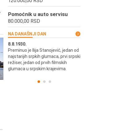
120.000,00 RSD
,
Pomoćnik u auto servisu
80.000,00 RSD
NA DANAŠNJI DAN
8.8.1930.
8.8.1898.
Preminuo je Ilija Stanojević, jedan od
U Beogradu je rođen Pavle Biha
najstarijih srpkih glumaca, prvi srpski
književnik i izdavač.
skih
režiser, jedan od prvih filmskih
glumaca u srpskim krajevima.
..