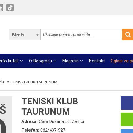
Biznis
Info kutak
O Beogradu
Magazin
Kontakt
Oglasi za 
ole
TENISKI KLUB TAURUNUM
TENISKI KLUB
TAURUNUM
Adresa:
Cara Dušana 56, Zemun
Telefon:
062/437-927