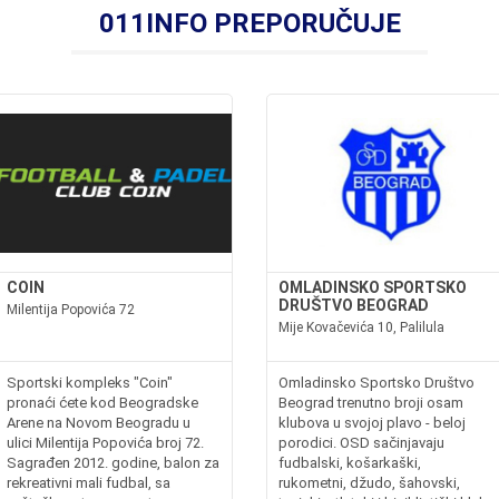
011INFO PREPORUČUJE
COIN
OMLADINSKO SPORTSKO
DRUŠTVO BEOGRAD
Milentija Popovića 72
Mije Kovačevića 10, Palilula
Sportski kompleks "Coin"
Omladinsko Sportsko Društvo
pronaći ćete kod Beogradske
Beograd trenutno broji osam
Arene na Novom Beogradu u
klubova u svojoj plavo - beloj
ulici Milentija Popovića broj 72.
porodici. OSD sačinjavaju
Sagrađen 2012. godine, balon za
fudbalski, košarkaški,
rekreativni mali fudbal, sa
rukometni, džudo, šahovski,