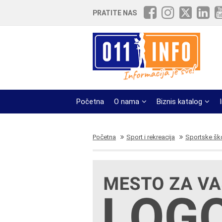
PRATITE NAS
Početna
O nama
Biznis katalog
Početna
Sport i rekreacija
Sportske šk