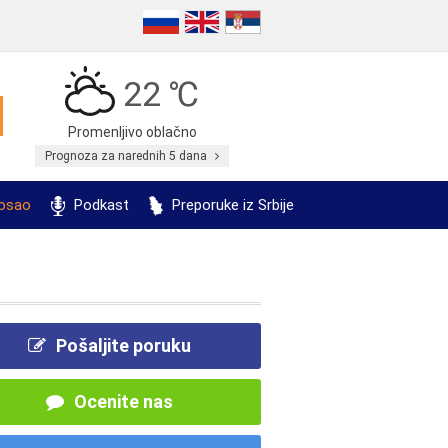
22 ℃
Promenljivo oblačno
Prognoza za narednih 5 dana
posao
Podkast
Preporuke iz Srbije
Pošaljite poruku
Ocenite nas