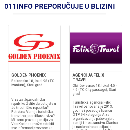
011INFO PREPORUČUJE U BLIZINI
GOLDEN PHOENIX
AGENCIJA FELIX
TRAVEL
Balkanska 18, lokal 98 (TC
Ivanium), Stari grad
Obilićev venac 18, lokal 4.5 -
4.6 (TC City passage), Stari
grad
Vize za Južnoafričku
Turistička agencija Felix
republiku Želite da putujete u
Travel osnovana je 2013.
Južnoafričku republiku?
godine i poseduje licencu
Potrebna Vam je turistička,
OTP 94 kategorija A za
tranzitna, posetilačka viza?
organizovanje putovanja u
Mi smo prava agencija za
zemlji i inostranstvu.Članica
Vas.Kod nas možete dobiti
je nacionalne asocijacije
sve informacije vezane za