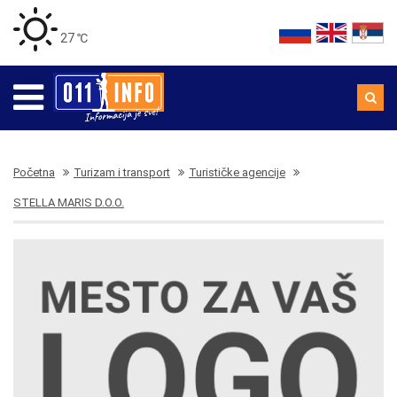
27 ℃
Početna
Turizam i transport
Turističke agencije
STELLA MARIS D.O.O.