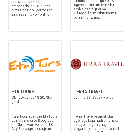
turističkih agencija YUTA.
putovanja.Nadležna
Agenciju čini tim mladih i
ambasada je u Atini gde
ambicioznih ljudi sa
profesionalno i pouzdano
višegodišnjim iskustvom u
završavamo kompletnu...
oblasti turizma,...
ETA TOURS
TERRA TRAVEL
Obilićev venac 18-20, Stari
Lomina 33, Savski venac
grad
Turistička agencija Eta tours
Terra Travel je turistička
se nalazi u srcu Beograda,
agencija koja nudi vrhunske
na Obilićevom vencu u TC
usluge u organizaciji
City Passage, poslujemo
elegantnog i udobnog kombi