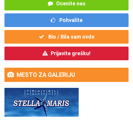
Ocenite nas
Pohvalite
Bio / Bila sam ovde
Prijavite grešku!
MESTO ZA GALERIJU