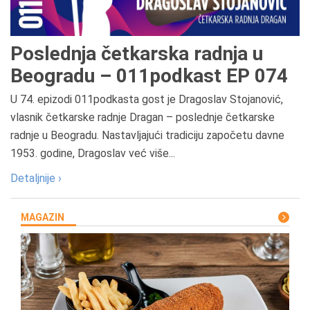
Poslednja četkarska radnja u
Beogradu – 011podkast EP 074
U 74. epizodi 011podkasta gost je Dragoslav Stojanović,
vlasnik četkarske radnje Dragan – poslednje četkarske
radnje u Beogradu. Nastavljajući tradiciju započetu davne
1953. godine, Dragoslav već više...
Detaljnije ›
MAGAZIN