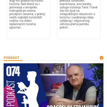
dugi niz godina na tržištu
prevoza, turističkih
turizma. Naš brend su i
aranžmana, avio karata,
putovanja u evropske
usluga viziranja.Terra Travel
metropole po veoma
čini tim ljudi sa
povoljnim cenama, u pratnji
višegodišnjim iskustvom u
naših najboljih turističkih
turizmu i saobraćaju.Ideja
vodiča i na dobro
ozbiljnog i odgovornog
isplaniranim turama
odnosa prema putniku
upoznać...
pretoč...
PODKAST