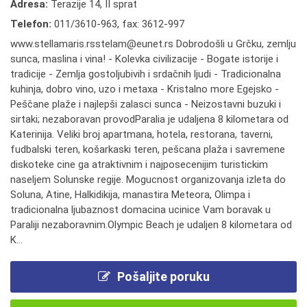
Adresa:
Terazije 14, II sprat
Telefon:
011/3610-963
,
fax: 3612-997
www.stellamaris.rsstelam@eunet.rs Dobrodošli u Grčku, zemlju
sunca, maslina i vina! - Kolevka civilizacije - Bogate istorije i
tradicije - Zemlja gostoljubivih i srdačnih ljudi - Tradicionalna
kuhinja, dobro vino, uzo i metaxa - Kristalno more Egejsko -
Peščane plaže i najlepši zalasci sunca - Neizostavni buzuki i
sirtaki; nezaboravan provodParalia je udaljena 8 kilometara od
Katerinija. Veliki broj apartmana, hotela, restorana, taverni,
fudbalski teren, košarkaski teren, pešcana plaža i savremene
diskoteke cine ga atraktivnim i najposecenijim turistickim
naseljem Solunske regije. Mogucnost organizovanja izleta do
Soluna, Atine, Halkidikija, manastira Meteora, Olimpa i
tradicionalna ljubaznost domacina ucinice Vam boravak u
Paraliji nezaboravnim.Olympic Beach je udaljen 8 kilometara od
K...
Pošaljite poruku