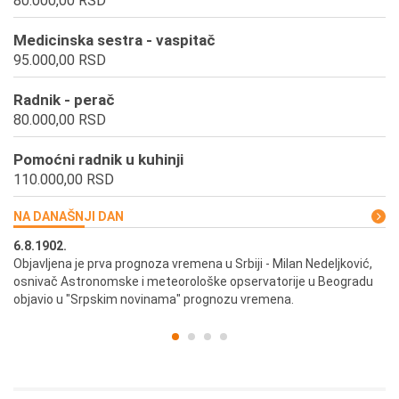
80.000,00 RSD
Medicinska sestra - vaspitač
95.000,00 RSD
Radnik - perač
80.000,00 RSD
Pomoćni radnik u kuhinji
110.000,00 RSD
NA DANAŠNJI DAN
6.8.1902.
6.
ik
Objavljena je prva prognoza vremena u Srbiji - Milan Nedeljković,
Od
osnivač Astronomske i meteorološke opservatorije u Beogradu
Be
objavio u "Srpskim novinama" prognozu vremena.