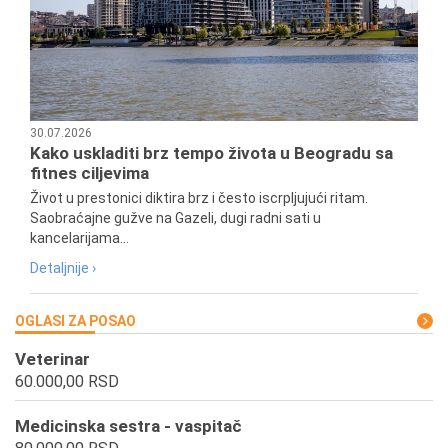
30.07.2026
Kako uskladiti brz tempo života u Beogradu sa
fitnes ciljevima
Život u prestonici diktira brz i često iscrpljujući ritam.
Saobraćajne gužve na Gazeli, dugi radni sati u
kancelarijama...
Detaljnije ›
OGLASI ZA POSAO
Veterinar
60.000,00 RSD
Medicinska sestra - vaspitač