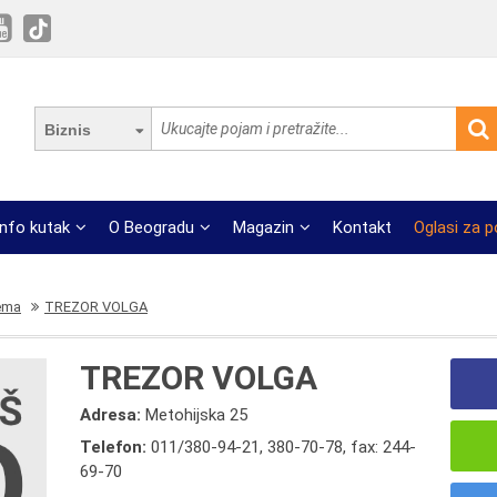
Biznis
Info kutak
O Beogradu
Magazin
Kontakt
Oglasi za 
ema
TREZOR VOLGA
TREZOR VOLGA
Adresa:
Metohijska 25
Telefon:
011/380-94-21
,
380-70-78
,
fax: 244-
69-70