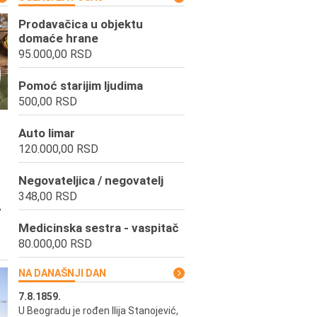
Prodavačica u objektu
domaće hrane
95.000,00 RSD
Pomoć starijim ljudima
500,00 RSD
Auto limar
120.000,00 RSD
Negovateljica / negovatelj
348,00 RSD
,
Medicinska sestra - vaspitač
80.000,00 RSD
NA DANAŠNJI DAN
7.8.1859.
7.8.1855.
U Beogradu je rođen Ilija Stanojević,
U Beogradu je rođen Svetisla