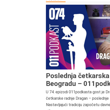
Poslednja četkarska 
Beogradu – 011podk
U 74. epizodi 011podkasta gost je Dr
četkarske radnje Dragan – poslednje 
Nastavljajući tradiciju započetu davn