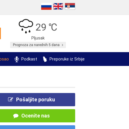
29 ℃
Pljusak
Prognoza za narednih 5 dana
posao
Podkast
Preporuke iz Srbije
Pošaljite poruku
Ocenite nas