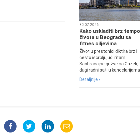
pozorišna, filmska i TV glumica.
30.07.2026
Kako uskladiti brz tempo
života u Beogradu sa
fitnes ciljevima
Život u prestonici diktira brz i
često iscrpljujući ritam.
Saobraćajne gužve na Gazeli,
dugi radni sati u kancelarijama.
Detaljnije ›