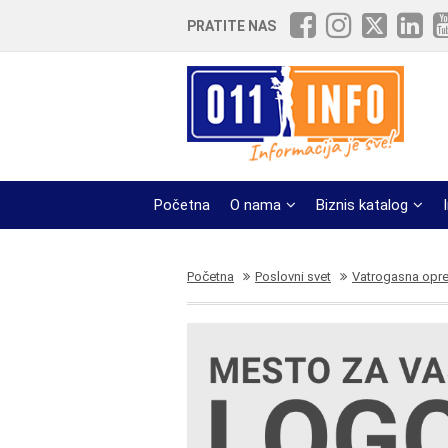
PRATITE NAS
Početna
O nama
Biznis katalog
Početna
Poslovni svet
Vatrogasna opr