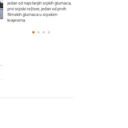
jedan od najstarijih srpkih glumaca,
Dinulović, pozorišni glumac i r
prvi srpski režiser, jedan od prvih
filmskih glumaca u srpskim
krajevima.
..