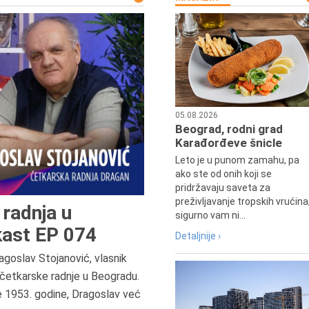
05.08.2026
Beograd, rodni grad
Karađorđeve šnicle
Leto je u punom zamahu, pa
ako ste od onih koji se
pridržavaju saveta za
preživljavanje tropskih vrućina
radnja u
sigurno vam ni...
ast EP 074
Detaljnije ›
agoslav Stojanović, vlasnik
četkarske radnje u Beogradu.
7.8.2015.
e 1953. godine, Dragoslav već
Preminula je Đurđija Cvetić,