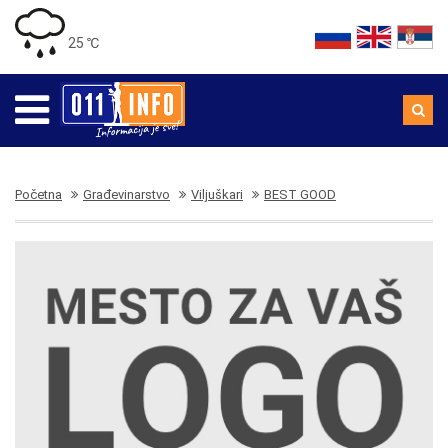
25 ℃
Početna
Građevinarstvo
Viljuškari
BEST GOOD