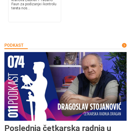
kranova Liebherr i Tadano
Faun za podizanje i kontrolu
tereta nos...
PODKAST
Poslednja četkarska radnja u