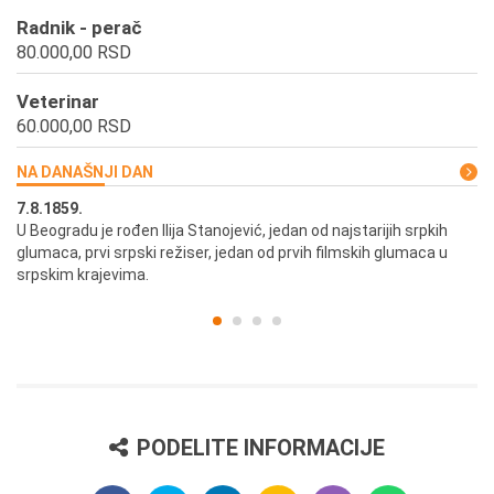
Radnik - perač
80.000,00 RSD
Veterinar
60.000,00 RSD
NA DANAŠNJI DAN
7.8.1859.
7.
U Beogradu je rođen Ilija Stanojević, jedan od najstarijih srpkih
U 
glumaca, prvi srpski režiser, jedan od prvih filmskih glumaca u
re
srpskim krajevima.
PODELITE INFORMACIJE