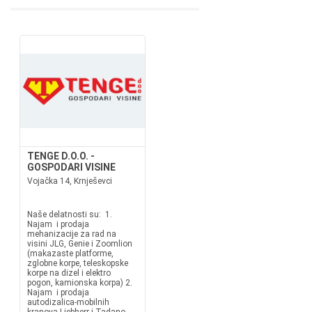
TENGE D.O.O. -
GOSPODARI VISINE
Vojačka 14, Krnješevci
Naše delatnosti su: 1.
Najam i prodaja
mehanizacije za rad na
visini JLG, Genie i Zoomlion
(makazaste platforme,
zglobne korpe, teleskopske
korpe na dizel i elektro
pogon, kamionska korpa) 2.
Najam i prodaja
autodizalica-mobilnih