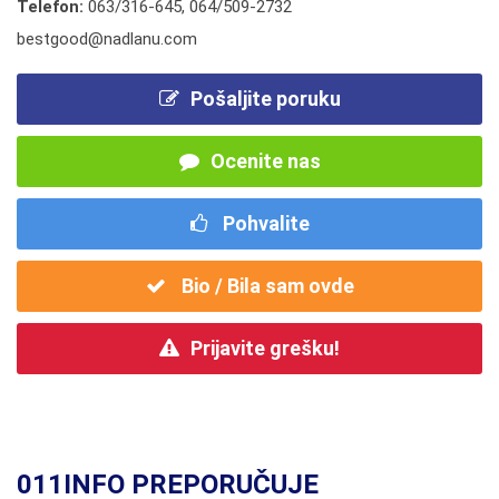
Telefon:
063/316-645
,
064/509-2732
bestgood@nadlanu.com
Pošaljite poruku
Ocenite nas
Pohvalite
Bio / Bila sam ovde
Prijavite grešku!
011INFO PREPORUČUJE