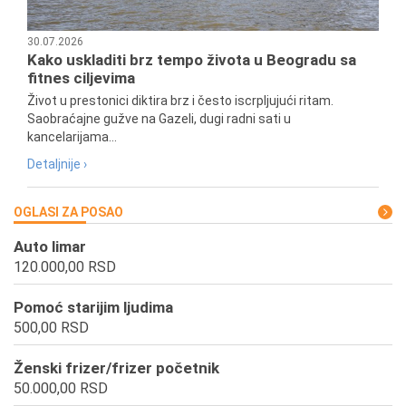
30.07.2026
Kako uskladiti brz tempo života u Beogradu sa
fitnes ciljevima
Život u prestonici diktira brz i često iscrpljujući ritam.
Saobraćajne gužve na Gazeli, dugi radni sati u
kancelarijama...
Detaljnije ›
OGLASI ZA POSAO
Auto limar
120.000,00 RSD
Pomoć starijim ljudima
500,00 RSD
Ženski frizer/frizer početnik
50.000,00 RSD