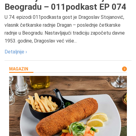
Beogradu – 011podkast EP 074
U 74. epizodi 011podkasta gost je Dragoslav Stojanović,
vlasnik četkarske radnje Dragan – poslednje četkarske
radnje u Beogradu. Nastavljajući tradiciju započetu davne
1953. godine, Dragoslav već više...
Detaljnije ›
MAGAZIN