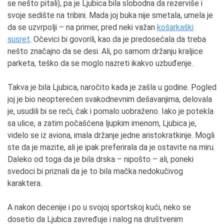
se nešto pitali), pa je Ljubica bila slobodna da rezerviše i
svoje sedište na tribini. Mada joj buka nije smetala, umela je
da se uzvrpolji – na primer, pred neki važan
košarkaški
susret
. Očevici bi govorili, kao da je predosećala da treba
nešto značajno da se desi. Ali, po samom držanju kraljice
parketa, teško da se moglo nazreti ikakvo uzbuđenje.
Takva je bila Ljubica, naročito kada je zašla u godine. Pogled
joj je bio neopterećen svakodnevnim dešavanjima, delovala
je, usudili bi se reći, čak i pomalo uobraženo. Iako je potekla
sa ulice, a zatim počašćena ljupkim imenom, Ljubica je,
videlo se iz aviona, imala držanje jedne aristokratkinje. Mogli
ste da je mazite, ali je ipak preferirala da je ostavite na miru.
Daleko od toga da je bila drska – nipošto – ali, poneki
svedoci bi priznali da je to bila mačka nedokučivog
karaktera.
A nakon decenije i po u svojoj sportskoj kući, neko se
dosetio da Ljubica zavređuje i nalog na društvenim