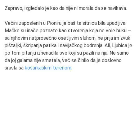
Zapravo, izgledalo je kao da nije ni morala da se navikava.
Većini zaposlenih u Pioniru je baš ta sitnica bila upadljiva.
Mačke su inače poznate kao stvorenja koja ne vole buku –
sa njihovim natprosečno osetljivim sluhom, ne prija im zvuk
pištaljki, škripanja patika i navijačkog bodrenja. Ali, Ljubica je
po tom pitanju iznenadila sve koji su pazili na nju. Ne samo
da joj galama nije smetala, već se činilo da je doslovno
srasla sa
košarkaškim terenom
.