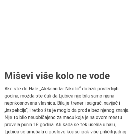
Miševi više kolo ne vode
Ako ste do Hale „Aleksandar Nikolić“ dolazili poslednjih
godina, možda ste čuli da Ljubica nije bila samo njena
neprikosnovena vlasnica. Bila je trener i saigrač, navijač i
„inspekcija“, i retko šta je moglo da prođe bez njenog znanja.
Nije to bilo neuobičajeno za macu koja je na ovom mestu
provela punih 18 godina. Ali, kada se tek uselila u halu,
Ljubica se umešala u poslove koji su ipak više priličili jednoj