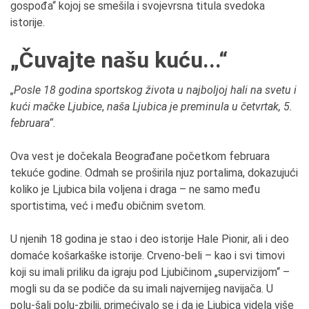
gospođa“ kojoj se smešila i svojevrsna titula svedoka
istorije.
„Čuvajte našu kuću...“
„
Posle 18 godina sportskog života u najboljoj hali na svetu i
kući mačke Ljubice
,
naša Ljubica je preminula u četvrtak, 5.
februara“
.
Ova vest je dočekala Beograđane početkom februara
tekuće godine. Odmah se proširila njuz portalima, dokazujući
koliko je Ljubica bila voljena i draga – ne samo među
sportistima, već i među običnim svetom.
U njenih 18 godina je stao i deo istorije Hale Pionir, ali i deo
domaće košarkaške istorije. Crveno-beli – kao i svi timovi
koji su imali priliku da igraju pod Ljubičinom „supervizijom“ –
mogli su da se podiče da su imali najvernijeg navijača. U
polu-šali polu-zbilji, primećivalo se i da je Ljubica videla više