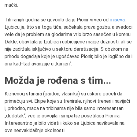
mački.
Tih ranijih godina se govorilo da je Pionir vrveo od
miševa
.
Ljubicu je, što se toga tiče, sačekala prava gozba, a svedoci
vele da je problem sa glodarima vrlo brzo sasečen u korenu.
Dakle, obavljala je Ljubica i uobičajene mačje dužnosti, ali se
nije zadržala isključivo u sektoru deratizacije. S obzirom na
prirodu događaja koje je ugošćavao Pionir, bilo je logično da i
ona kad-tad avanzuje u „karijeri“.
Možda je rođena s tim...
Krznenog stanara (pardon, vlasnika) su uskoro počeli da
primećuju svi. Ekipe koje su trenirale, njihovi treneri i navijači
i, prirodno, maca na tribinama nije bila samo interesantan
„dodatak“, već je osvojila i simpatije posetilaca Pionira.
Interesantno je bilo videti i kako se Ljubica navikavala na
ove nesvakidašnje okolnosti.