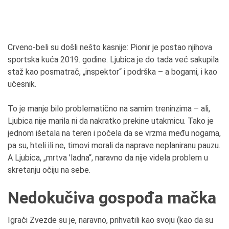
Crveno-beli su došli nešto kasnije: Pionir je postao njihova
sportska kuća 2019. godine. Ljubica je do tada već sakupila
staž kao posmatrač, „inspektor“ i podrška – a bogami, i kao
učesnik.
To je manje bilo problematično na samim treninzima – ali,
Ljubica nije marila ni da nakratko prekine utakmicu. Tako je
jednom išetala na teren i počela da se vrzma među nogama,
pa su, hteli ili ne, timovi morali da naprave neplaniranu pauzu.
A Ljubica, „mrtva ’ladna“, naravno da nije videla problem u
skretanju očiju na sebe.
Nedokučiva gospođa mačka
Igrači Zvezde su je, naravno, prihvatili kao svoju (kao da su