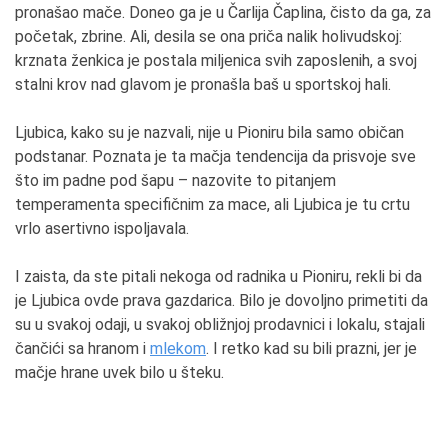
pronašao mače. Doneo ga je u Čarlija Čaplina, čisto da ga, za
početak, zbrine. Ali, desila se ona priča nalik holivudskoj:
krznata ženkica je postala miljenica svih zaposlenih, a svoj
stalni krov nad glavom je pronašla baš u sportskoj hali.
Ljubica, kako su je nazvali, nije u Pioniru bila samo običan
podstanar. Poznata je ta mačja tendencija da prisvoje sve
što im padne pod šapu – nazovite to pitanjem
temperamenta specifičnim za mace, ali Ljubica je tu crtu
vrlo asertivno ispoljavala.
I zaista, da ste pitali nekoga od radnika u Pioniru, rekli bi da
je Ljubica ovde prava gazdarica. Bilo je dovoljno primetiti da
su u svakoj odaji, u svakoj obližnjoj prodavnici i lokalu, stajali
čančići sa hranom i
mlekom
. I retko kad su bili prazni, jer je
mačje hrane uvek bilo u šteku.