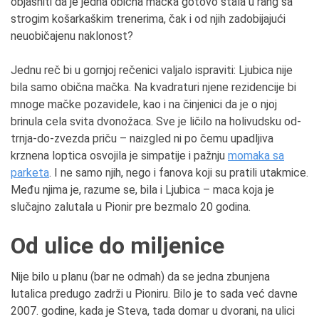
objasniti da je jedna obična mačka gotovo stala u rang sa
strogim košarkaškim trenerima, čak i od njih zadobijajući
neuobičajenu naklonost?
Jednu reč bi u gornjoj rečenici valjalo ispraviti: Ljubica nije
bila samo obična mačka. Na kvadraturi njene rezidencije bi
mnoge mačke pozavidele, kao i na činjenici da je o njoj
brinula cela svita dvonožaca. Sve je ličilo na holivudsku od-
trnja-do-zvezda priču – naizgled ni po čemu upadljiva
krznena loptica osvojila je simpatije i pažnju
momaka sa
parketa
. I ne samo njih, nego i fanova koji su pratili utakmice.
Među njima je, razume se, bila i Ljubica – maca koja je
slučajno zalutala u Pionir pre bezmalo 20 godina.
Od ulice do miljenice
Nije bilo u planu (bar ne odmah) da se jedna zbunjena
lutalica predugo zadrži u Pioniru. Bilo je to sada već davne
2007. godine, kada je Steva, tada domar u dvorani, na ulici