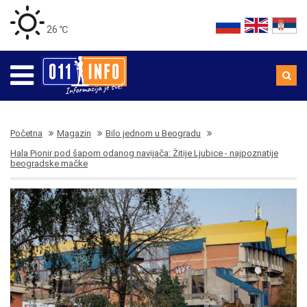
26 ℃
Početna
Magazin
Bilo jednom u Beogradu
Hala Pionir pod šapom odanog navijača: Žitije Ljubice - najpoznatije
beogradske mačke