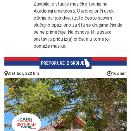
Završila je studije muzičke teorije na
Akademiji umetnosti. U jednoj priči uvek
otkrije bar još dve, i zato često sasvim
slučajno opazi ono za šta se drugima čini da
se ne primećuje. Na osnovu tih utisaka
sastavlja priču iz(a) priče, a u tome joj
pomaže muzika.
PREPORUKE IZ SRBIJE
Zlatibor, 222 km
162 min