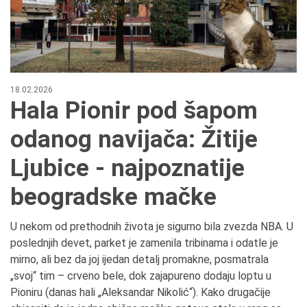
18.02.2026
Hala Pionir pod šapom
odanog navijača: Žitije
Ljubice - najpoznatije
beogradske mačke
U nekom od prethodnih života je sigurno bila zvezda NBA. U
poslednjih devet, parket je zamenila tribinama i odatle je
mirno, ali bez da joj ijedan detalj promakne, posmatrala
„svoj“ tim – crveno bele, dok zajapureno dodaju loptu u
Pioniru (danas hali „Aleksandar Nikolić“). Kako drugačije