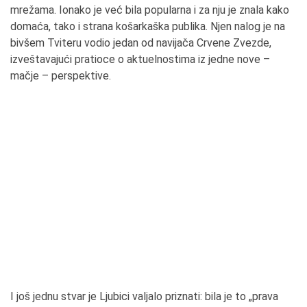
mrežama. Ionako je već bila popularna i za nju je znala kako
domaća, tako i strana košarkaška publika. Njen nalog je na
bivšem Tviteru vodio jedan od navijača Crvene Zvezde,
izveštavajući pratioce o aktuelnostima iz jedne nove –
mačje – perspektive.
I još jednu stvar je Ljubici valjalo priznati: bila je to „prava