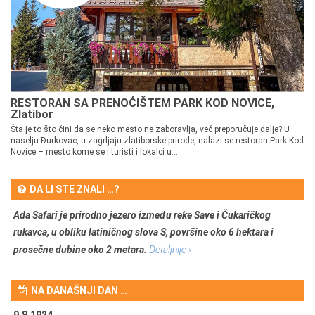
RESTORAN SA PRENOĆIŠTEM PARK KOD NOVICE,
Zlatibor
Šta je to što čini da se neko mesto ne zaboravlja, već preporučuje dalje? U
naselju Đurkovac, u zagrljaju zlatiborske prirode, nalazi se restoran Park Kod
Novice – mesto kome se i turisti i lokalci u...
DA LI STE ZNALI …?
Ada Safari je prirodno jezero između reke Save i Čukaričkog
rukavca, u obliku latiničnog slova S, površine oko 6 hektara i
prosečne dubine oko 2 metara.
Detaljnije ›
NA DANAŠNJI DAN …