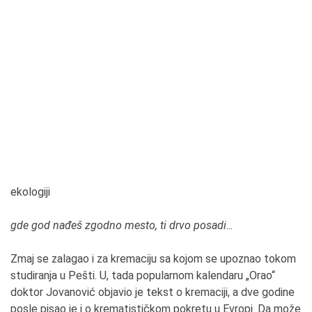
ekologiji
gde god nađeš zgodno mesto, ti drvo posadi
...
Zmaj se zalagao i za kremaciju sa kojom se upoznao tokom
studiranja u Pešti. U, tada popularnom kalendaru „Orao“
doktor Jovanović objavio je tekst o kremaciji, a dve godine
posle pisao je i o krematističkom pokretu u Evropi. Da može