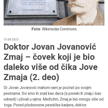
Foto
: Wikimedia Commons
10.08.2023
Doktor Jovan Jovanović
Zmaj – čovek koji je bio
daleko više od čika Jove
Zmaja (2. deo)
Dr Jovan Jovanović mahom nam je poznat po svojim
pesmama. Svi smo ih znali kao deca (a poneki ih znaju i kao
odrasli) i uživali u njima. Međutim, Zmaj je bio mnogo više od
toga. Pored plodonosne pesničke karijere, doktor