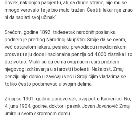
čovek, naklonjen pacijentu, ali, sa druge strane, nije mu se
mnogo verovalo te je bio malo tražen. Čestiti lekar nije znao
ni da naplati svoj učinak“.
Srećom, godine 1892. tridesetak narodnih poslanika
podnelo je predlog Narodnoj skupštini Srbije da se ovom,
već ostarelom lekaru, pesniku, prevodiocu i medicinskom
prosvetitelju dodeli nacionalna penzija od 4.000 zlatnika i to
doživotno. Mislili su da će na ovaj način rešiti problem
njegovog izdržavanja u starosti i bolesti. Nažalost, Zmaj
penziju nije dobio u zavičaju već u Srbiji čijim vladarima se
toliko često podsmevao u svojim delima.
Zmaj se 1901. godine ponovo seli, ovaj put u Kamenicu. No,
4. juna 1904. godine, doktor i pesnik Jovan Jovanović Zmaj
umire u svom skromnom domu.