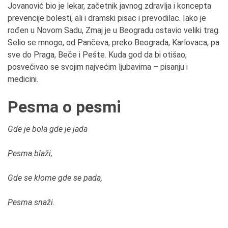
Jovanović bio je lekar, začetnik javnog zdravlja i koncepta
prevencije bolesti, ali i dramski pisac i prevodilac. Iako je
rođen u Novom Sadu, Zmaj je u Beogradu ostavio veliki trag.
Selio se mnogo, od Pančeva, preko Beograda, Karlovaca, pa
sve do Praga, Beče i Pešte. Kuda god da bi otišao,
posvećivao se svojim najvećim ljubavima – pisanju i
medicini.
Pesma o pesmi
Gde je bola gde je jada
Pesma blaži,
Gde se klome gde se pada,
Pesma snaži.