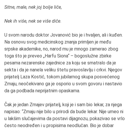
Sitne, male, nek joj bolje liče,
Nek ih više, nek se više diče.
U svom narodu doktor Jovanović bio je i hvaljen, ali i kuđen.
Na osnovu svog medicinskog znanja primljen je među
srpske akademike, no, narod mu je mnogo zamerao zbog
toga što je preveo „Harfu Siona“ – bogoslužne zbirke
pesama nezarenske zajednice za koju se smatralo da je
sekta i da je nanela veliku štetu pravoslavlju i crkvi. Njegov
prijatelj Laza Kostić, tokom jubilarnog skupa posvećenog
Zmaju, neočekivano ga je osporio u svom govoru i nastavio
da ga podbada neprijatnim opaskama.
Čak je jedan Zmajev prijatelj, koji je i sam bio lekar, za njega
napisao: “Zmaju nije bilo u prirodi da bude lekar. Nije umeo ni
u lakšim slučajevima da postavi dijagnozu, pokazivao se vrlo
često neodređen i u propisima neodlučan. Bio je dobar