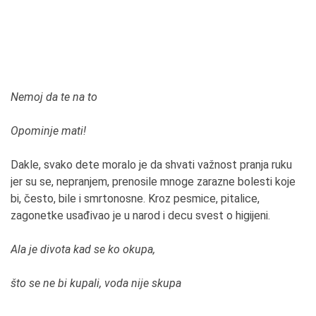
Nemoj da te na to
Opominje mati!
Dakle, svako dete moralo je da shvati važnost pranja ruku
jer su se, nepranjem, prenosile mnoge zarazne bolesti koje
bi, često, bile i smrtonosne. Kroz pesmice, pitalice,
zagonetke usađivao je u narod i decu svest o higijeni.
Ala je divota kad se ko okupa,
što se ne bi kupali, voda nije skupa