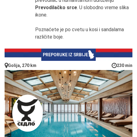
prevodilac u humanitarnom udruženju
Prevodilačko srce
. U slobodno vreme slika
ikone.
Poznaćete je po cvetu u kosi i sandalama
različite boje.
PREPORUKE IZ SRBIJE
Golija, 270 km
230 min