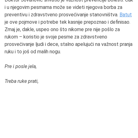
i u njegovim pesmama može se videti njegova borba za
preventivu i zdravstveno prosvećivanje stanovništva.
Batut
je ove pojmove i potrebe tek kasnije prepoznao i definisao.
Zmaj je, dakle, uspeo ono što nikome pre nije pošlo za
rukom – koristio je svoje pesme za zdravstveno
prosvećivanje ljudi i dece, stalno apelujući na važnost pranja
ruku i to još od malih nogu.
Pre i posle jela,
Treba ruke prati,