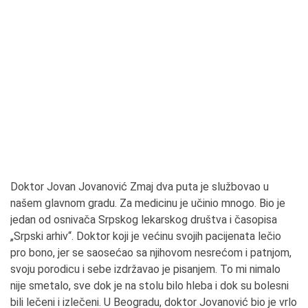
Doktor Jovan Jovanović Zmaj dva puta je službovao u
našem glavnom gradu. Za medicinu je učinio mnogo. Bio je
jedan od osnivača Srpskog lekarskog društva i časopisa
„Srpski arhiv“. Doktor koji je većinu svojih pacijenata lečio
pro bono, jer se saosećao sa njihovom nesrećom i patnjom,
svoju porodicu i sebe izdržavao je pisanjem. To mi nimalo
nije smetalo, sve dok je na stolu bilo hleba i dok su bolesni
bili lečeni i izlečeni. U Beogradu, doktor Jovanović bio je vrlo