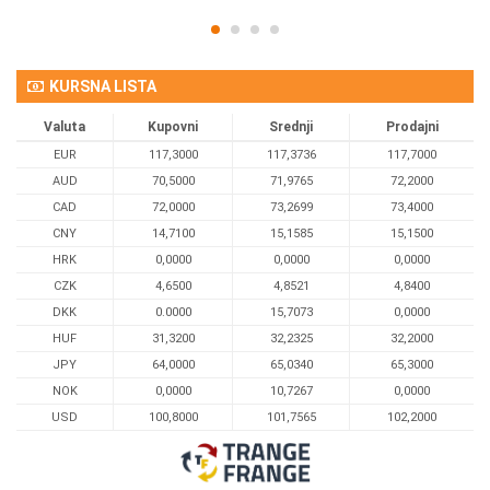
KURSNA LISTA
Valuta
Kupovni
Srednji
Prodajni
EUR
117,3000
117,3736
117,7000
AUD
70,5000
71,9765
72,2000
CAD
72,0000
73,2699
73,4000
CNY
14,7100
15,1585
15,1500
HRK
0,0000
0,0000
0,0000
CZK
4,6500
4,8521
4,8400
DKK
0.0000
15,7073
0,0000
HUF
31,3200
32,2325
32,2000
JPY
64,0000
65,0340
65,3000
NOK
0,0000
10,7267
0,0000
USD
100,8000
101,7565
102,2000