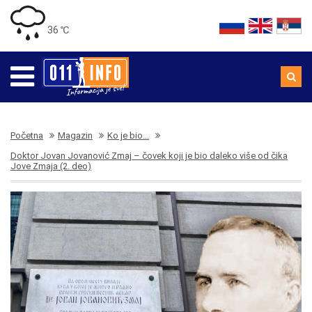
36 ℃
Početna
Magazin
Ko je bio...
Doktor Jovan Jovanović Zmaj – čovek koji je bio daleko više od čika
Jove Zmaja (2. deo)