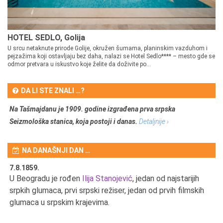
HOTEL SEDLO, Golija
U srcu netaknute prirode Golije, okružen šumama, planinskim vazduhom i
pejzažima koji ostavljaju bez daha, nalazi se Hotel Sedlo**** – mesto gde se
odmor pretvara u iskustvo koje želite da doživite po...
DA LI STE ZNALI …?
Na Tašmajdanu je 1909. godine izgrađena prva srpska
Seizmološka stanica, koja postoji i danas.
Detaljnije ›
NA DANAŠNJI DAN …
7.8.1859.
7.
U Beogradu je rođen
Ilija Stanojević
, jedan od najstarijih
U 
srpkih glumaca, prvi srpski režiser, jedan od prvih filmskih
red
glumaca u srpskim krajevima.