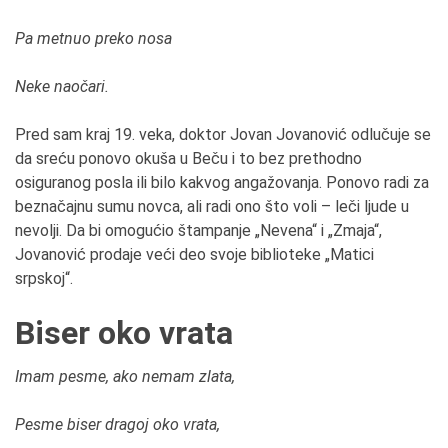
Pa metnuo preko nosa
Neke naočari.
Pred sam kraj 19. veka, doktor Jovan Jovanović odlučuje se
da sreću ponovo okuša u Beču i to bez prethodno
osiguranog posla ili bilo kakvog angažovanja. Ponovo radi za
beznačajnu sumu novca, ali radi ono što voli – leči ljude u
nevolji. Da bi omogućio štampanje „Nevena“ i „Zmaja“,
Jovanović prodaje veći deo svoje biblioteke „Matici
srpskoj“.
Biser oko vrata
Imam pesme, ako nemam zlata,
Pesme biser dragoj oko vrata,