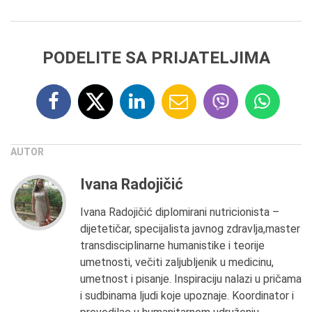
PODELITE SA PRIJATELJIMA
AUTOR
Ivana Radojičić
Ivana Radojičić diplomirani nutricionista –
dijetetičar, specijalista javnog zdravlja,master
transdisciplinarne humanistike i teorije
umetnosti, večiti zaljubljenik u medicinu,
umetnost i pisanje. Inspiraciju nalazi u pričama
i sudbinama ljudi koje upoznaje. Koordinator i