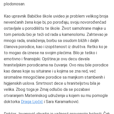
plodonosan.
Kao upravnik Babičke škole uvideo je problem velikog broja
nevenčanih žena koje bi, po porođaju, svoju novorođenčad
ostavljale u porodilištu te škole. Život samohrane majke u
tom periodu bio je teži od rada u kamenolomu. Zahtevao je
mnogo rada, snalaženja, borbu sa osudom bližih i daljih
članova porodice, kao i izopštenost iz društva. Retko ko je
to mogao da iznese na svojim plećima. Bilo je teško i
emotivno i finansijski. Opština je ovu decu davala
hraniteljskim porodicama na čuvanje. Ovo nisu bile porodice
kao danas koje su situirane i u kojima se zna red, već
siromašne mnogočlane porodice sa manjkom stambenih i
higijenskih uslova. Smrtnost dece u hraniteljstvu bila je
velika. Zbog toga je Zmaj odlučio da se pozabavi
otvaranjem Materinskog udruženja u kojem su mu pomogle
doktorka
Draga Ljočić
i Sara Karamarković.
Doktor Jovanović shvatio je važnost prevencije bolesti. Čak