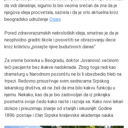
da vidi današnje, sigurno bi bio veoma srećan da zna da je
njegova ideja procvetala, sazrela i da je vrlo aktuelna kroz
beogradsko udruženje
Oganj
.
Pored zdravorazumskih nekroloških ideja, smatrao je da je
neophodno graditi škole i posvetiti se obrazovanju dece
kroz krilaticu „posejte njive budućnosti danas“.
Za vreme boravka u Beogradu, doktor Jovanović većinom
leči pacijente bez ikakve nadoknade. Zbog toga radi kao
dramaturg u Narodnom pozorištu ne bi li obezbedio hleb na
trpezi. Redovno prisustvuje svim sednicama Srpskog
lekarskog društva, ali ne želi da ima bilo kakvu funkciju u
njemu. Nekako, kao da je bio zadovoljan da iz prikrajka
posmatra svoje čedo kako raste i razvija se. Kako novi lekari
dolaze i preuzimaju znanje od starijih i iskusnijih. Godine
1896. postaje i član Srpske kraljevske akademije nauka.