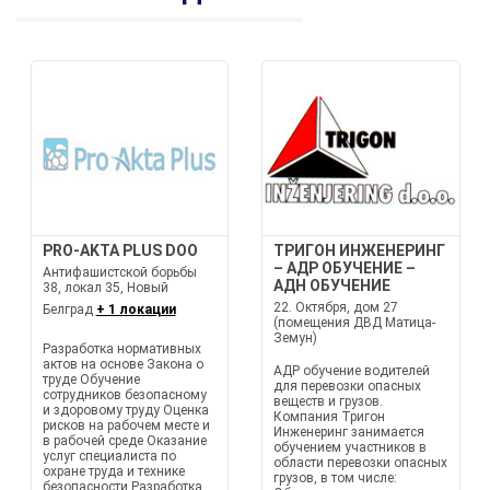
PRO-AKTA PLUS DOO
ТРИГОН ИНЖЕНЕРИНГ
– АДР ОБУЧЕНИЕ –
Антифашистской борьбы
АДН ОБУЧЕНИЕ
38, локал 35, Новый
22. Октября, дом 27
Белград
+ 1 локации
(помещения ДВД Матица-
Земун)
Разработка нормативных
актов на основе Закона о
АДР обучение водителей
труде Обучение
для перевозки опасных
сотрудников безопасному
веществ и грузов.
и здоровому труду Оценка
Компания Тригон
рисков на рабочем месте и
Инженеринг занимается
в рабочей среде Оказание
обучением участников в
услуг специалиста по
области перевозки опасных
охране труда и технике
грузов, в том числе:
безопасности Разработка