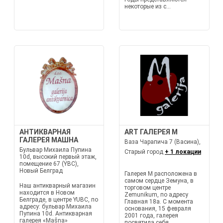
некоторые из с...
АНТИКВАРНАЯ
ART ГАЛЕРЕЯ М
ГАЛЕРЕЯ МАШНА
Ваза Чарапича 7 (Васина),
Бульвар Михаила Пупина
Старый город
+ 1 локации
10d, высокий первый этаж,
помещение 67 (YBC),
Новый Белград
Галерея М расположена в
самом сердце Земуна, в
Наш антикварный магазин
торговом центре
находится в Новом
Zemunikum, по адресу
Белграде, в центре YUBC, по
Главная 18a. С момента
адресу: бульвар Михаила
основания, 15 февраля
Пупина 10d. Антикварная
2001 года, галерея
галерея «Mašna»
посвятила себя