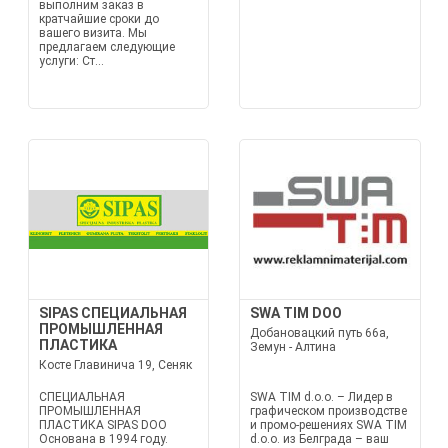
выполним заказ в
кратчайшие сроки до
вашего визита. Мы
предлагаем следующие
услуги: Ст...
SIPAS СПЕЦИАЛЬНАЯ
SWA TIM DOO
ПРОМЫШЛЕННАЯ
Добановацкий путь 66а,
ПЛАСТИКА
Земун - Алтина
Косте Главинича 19, Сеняк
СПЕЦИАЛЬНАЯ
SWA TIM d.o.o. – Лидер в
ПРОМЫШЛЕННАЯ
графическом производстве
ПЛАСТИКА SIPAS DOO
и промо-решениях SWA TIM
Основана в 1994 году.
d.o.o. из Белграда – ваш