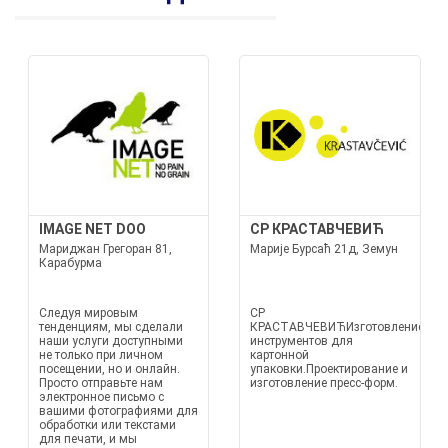
IMAGE NET DOO
СР КРАСТАВЧЕВИЋ
Мариджан Грегоран 81,
Марије Бурсаћ 21д, Земун
Карабурма
Следуя мировым
СР
тенденциям, мы сделали
КРАСТАВЧЕВИЋИзготовление
наши услуги доступными
инструментов для
не только при личном
картонной
посещении, но и онлайн.
упаковки.Проектирование и
Просто отправьте нам
изготовление пресс-форм.
электронное письмо с
вашими фотографиями для
обработки или текстами
для печати, и мы