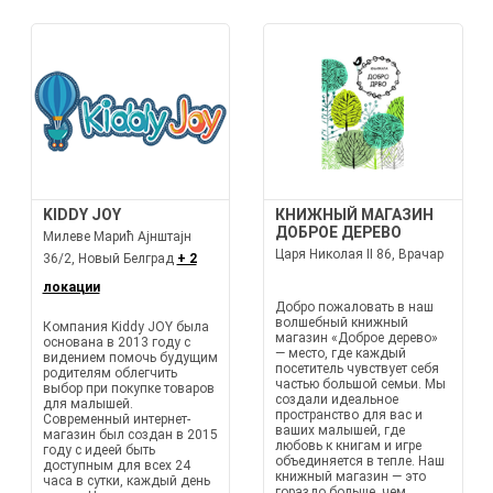
KIDDY JOY
КНИЖНЫЙ МАГАЗИН
ДОБРОЕ ДЕРЕВО
Милеве Марић Ајнштајн
Царя Николая II 86, Врачар
36/2, Новый Белград
+ 2
локации
Добро пожаловать в наш
волшебный книжный
Компания Kiddy JOY была
магазин «Доброе дерево»
основана в 2013 году с
— место, где каждый
видением помочь будущим
посетитель чувствует себя
родителям облегчить
частью большой семьи. Мы
выбор при покупке товаров
создали идеальное
для малышей.
пространство для вас и
Современный интернет-
ваших малышей, где
магазин был создан в 2015
любовь к книгам и игре
году с идеей быть
объединяется в тепле. Наш
доступным для всех 24
книжный магазин — это
часа в сутки, каждый день
гораздо больше, чем