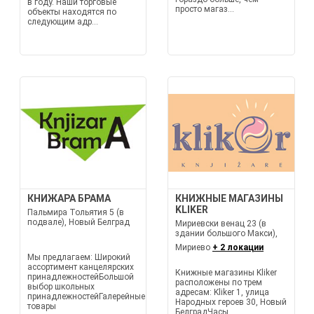
в году. Наши торговые
просто магаз...
объекты находятся по
следующим адр...
КНИЖАРА БРАМА
КНИЖНЫЕ МАГАЗИНЫ
KLIKER
Пальмира Тольятия 5 (в
подвале), Новый Белград
Мириевски венац 23 (в
здании большого Макси),
Мириево
+ 2 локации
Мы предлагаем: Широкий
ассортимент канцелярских
Книжные магазины Kliker
принадлежностейБольшой
расположены по трем
выбор школьных
адресам: Kliker 1, улица
принадлежностейГалерейные
Народных героев 30, Новый
товары
БелградЧасы