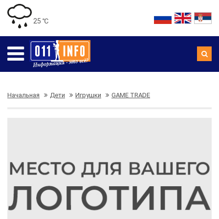
25 ℃
Начальная
Дети
Игрушки
GAME TRADE