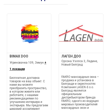
BIMAX DOO
ЛАГЕН ДОО
Орсона Уэллса 3, Ледине,
Угриновачка 109, Земун
+
Новый Белград
1 локации
FAKRO мансардные окна –
Бесплатная доставка
продажа и установка в
товаров на ваш объект. С
Белграде и окрестностях
нами вы можете
Компания LAGEN d.o.o.
преобразить пространство,
Белград является
в котором живете или
официальным
работаете, с нашими
дистрибьютором бренда
рекомендациями по
FAKRO, одного из ведущих
улучшению интерьера и
мировых производителей
экстерьера. Мы предлагаем
мансардных окон и
широкий ассортимент