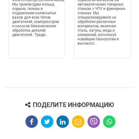
www.crnobrnja.comwww.karike.euwww.hilzne.rs
обработке металлов на
Мы производим кольца,
автоматических токарных
поршни, гильзы и
станках с ЧПУ и фрезерных
подшипники коленчатых
станках. Мы
валов для всех типов
специализируемся на
двигателей, компрессоров
обработке различных
и насосов.Механическая
материалов, включая
обработка деталей
сталь, латунь, медь и
двигателей. Тради...
алюминий, используя
новейшие технологии и
высокото...
ПОДЕЛИТЕ ИНФОРМАЦИЮ