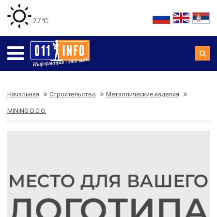
27 ℃
Начальная
Строительство
Металлические изделия
MINING D.O.O.