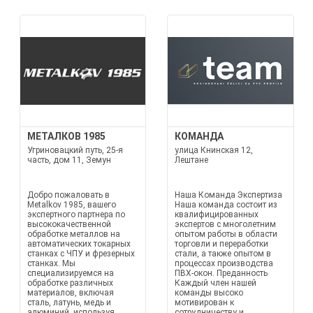
МЕТАЛКОВ 1985
КОМАНДА
Угриновацкий путь, 25-я
улица Книнская 12,
часть, дом 11, Земун
Лештане
Добро пожаловать в
Наша Команда Экспертиза
Metalkov 1985, вашего
Наша команда состоит из
экспертного партнера по
квалифицированных
высококачественной
экспертов с многолетним
обработке металлов на
опытом работы в области
автоматических токарных
торговли и переработки
станках с ЧПУ и фрезерных
стали, а также опытом в
станках. Мы
процессах производства
специализируемся на
ПВХ-окон. Преданность
обработке различных
Каждый член нашей
материалов, включая
команды высоко
сталь, латунь, медь и
мотивирован к
алюминий, используя
сотрудничеству и