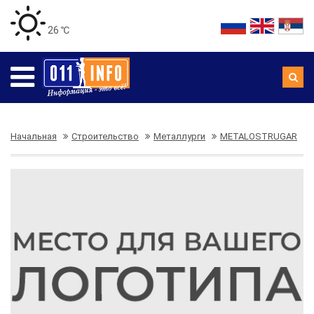
26 ℃
Начальная
Строительство
Металлурги
METALOSTRUGAR