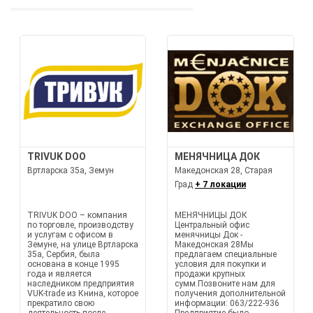
TRIVUK DOO
МЕНЯЧНИЦА ДОК
Вртларска 35а, Земун
Македонская 28, Старая
Град
+ 7 локации
TRIVUK DOO – компания
МЕНЯЧНИЦЫ ДОК
по торговле, производству
Центральный офис
и услугам с офисом в
менячницы Док -
Земуне, на улице Вртларска
Македонская 28Мы
35а, Сербия, была
предлагаем специальные
основана в конце 1995
условия для покупки и
года и является
продажи крупных
наследником предприятия
сумм.Позвоните нам для
VUK-trade из Книна, которое
получения дополнительной
прекратило свою
информации: 063/222-936