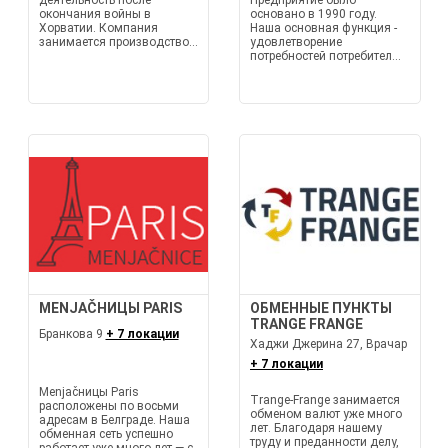
деятельность после
Предприятие было
окончания войны в
основано в 1990 году.
Хорватии. Компания
Наша основная функция -
занимается производство...
удовлетворение
потребностей потребител...
MENJAČНИЦЫ PARIS
ОБМЕННЫЕ ПУНКТЫ
TRANGE FRANGE
Бранкова 9
+ 7 локации
Хаджи Джерина 27, Врачар
+ 7 локации
Menjačницы Paris
Trange-Frange занимается
расположены по восьми
обменом валют уже много
адресам в Белграде. Наша
лет. Благодаря нашему
обменная сеть успешно
труду и преданности делу,