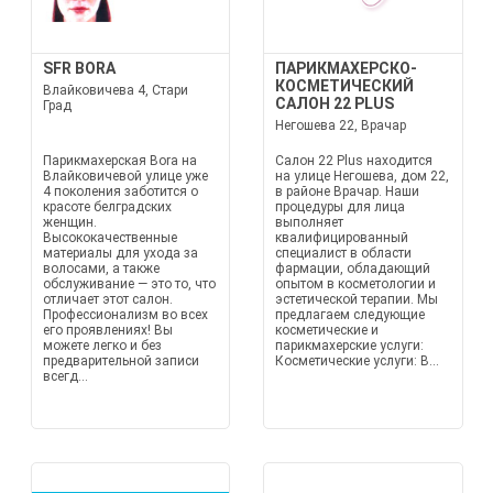
SFR BORA
ПАРИКМАХЕРСКО-
КОСМЕТИЧЕСКИЙ
Влайковичева 4, Стари
САЛОН 22 PLUS
Град
Негошева 22, Врачар
Парикмахерская Bora на
Салон 22 Plus находится
Влайковичевой улице уже
на улице Негошева, дом 22,
4 поколения заботится о
в районе Врачар. Наши
красоте белградских
процедуры для лица
женщин.
выполняет
Высококачественные
квалифицированный
материалы для ухода за
специалист в области
волосами, а также
фармации, обладающий
обслуживание — это то, что
опытом в косметологии и
отличает этот салон.
эстетической терапии. Мы
Профессионализм во всех
предлагаем следующие
его проявлениях! Вы
косметические и
можете легко и без
парикмахерские услуги:
предварительной записи
Косметические услуги: В...
всегд...