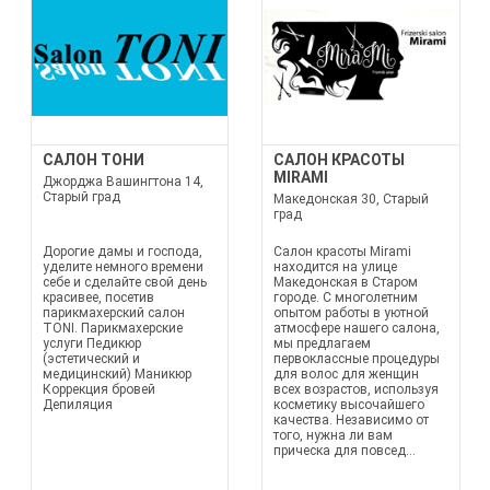
САЛОН ТОНИ
САЛОН КРАСОТЫ
MIRAMI
Джорджа Вашингтона 14,
Старый град
Македонская 30, Старый
град
Дорогие дамы и господа,
Салон красоты Mirami
уделите немного времени
находится на улице
себе и сделайте свой день
Македонская в Старом
красивее, посетив
городе. С многолетним
парикмахерский салон
опытом работы в уютной
TONI. Парикмахерские
атмосфере нашего салона,
услуги Педикюр
мы предлагаем
(эстетический и
первоклассные процедуры
медицинский) Маникюр
для волос для женщин
Коррекция бровей
всех возрастов, используя
Депиляция
косметику высочайшего
качества. Независимо от
того, нужна ли вам
прическа для повсед...