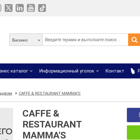
Бизнес
знес каталог
Информационный уголок
Контакт
Р
ццерии
CAFFE & RESTAURANT MAMMA'S
CAFFE &
RESTAURANT
MAMMA'S