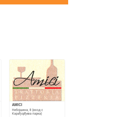
И
AMICI
Небојшина, 8 (вход с
Карађорђева парка)