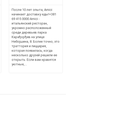
После 10 лет опыта, Amici
начинает доставку еды!+381
69 415 0000 Amici -
итальянский ресторан,
укромно расположенный
среди деревьев парка
Карађорђев на улице
Небојшина, 8. Более точно, это
траттория и пиццерия,
которая появилась, когда
несколько друзей решили ее
открыть. Если вам нравятся
уютные,...