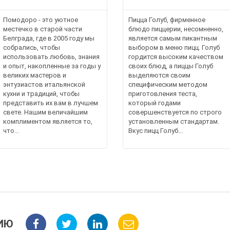
Помодоро - это уютное
Пицца Голуб, фирменное
местечко в старой части
блюдо пиццерии, несомненно,
Белграда, где в 2005 году мы
является самым пикантным
собрались, чтобы
выбором в меню пицц. Голуб
использовать любовь, знания
гордится высоким качеством
и опыт, накопленные за годы у
своих блюд, а пиццы Голуб
великих мастеров и
выделяются своим
энтузиастов итальянской
специфическим методом
кухни и традиций, чтобы
приготовления теста,
представить их вам в лучшем
который годами
свете. Нашим величайшим
совершенствуется по строго
комплиментом является то,
установленным стандартам.
что...
Вкус пицц Голуб...
ИЮ