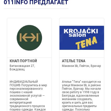
011INFO ПРЕДЛАГАЕТ
КНАП ПОРТНОЙ
АТЕЛЬЕ TENA
Витановацкая 27,
Макензи bb, Пейтон, Врачар
Вождовац
ИНДИВИДУАЛЬНЫЙ
Ателье "Tena" находится на
ПОШИВ Погрузитесь в мир
улице Макензи bb, в районе
персонализированного
Пейтон, Врачар. Мы начали
пошива с нашей
свою работу в 1998 году в
эксклюзивной услугой —
Белграде, вдохновленные
современной
желанием создавать,
интерпретацией
кроить и шить для вас
традиционного процесса
оригинальные предметы
пошива одежды. Каждое
одежды. Поскольку