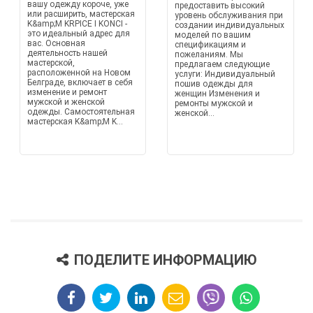
вашу одежду короче, уже
предоставить высокий
или расширить, мастерская
уровень обслуживания при
K&amp;M KRPICE I KONCI -
создании индивидуальных
это идеальный адрес для
моделей по вашим
вас. Основная
спецификациям и
деятельность нашей
пожеланиям. Мы
мастерской,
предлагаем следующие
расположенной на Новом
услуги: Индивидуальный
Белграде, включает в себя
пошив одежды для
изменение и ремонт
женщин Изменения и
мужской и женской
ремонты мужской и
одежды. Самостоятельная
женской...
мастерская K&amp;M K...
ПОДЕЛИТЕ ИНФОРМАЦИЮ