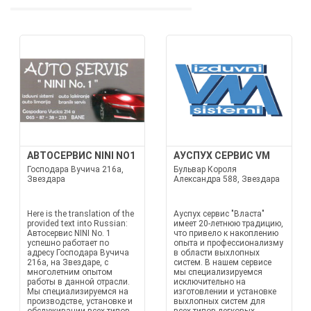
АВТОСЕРВИС NINI NO1
АУСПУХ СЕРВИС VM
Господара Вучича 216а,
Бульвар Короля
Звездара
Александра 588, Звездара
Here is the translation of the
Ауспух сервис "Власта"
provided text into Russian:
имеет 20-летнюю традицию,
Автосервис NINI No. 1
что привело к накоплению
успешно работает по
опыта и профессионализму
адресу Господара Вучича
в области выхлопных
216а, на Звездаре, с
систем. В нашем сервисе
многолетним опытом
мы специализируемся
работы в данной отрасли.
исключительно на
Мы специализируемся на
изготовлении и установке
производстве, установке и
выхлопных систем для