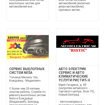
обслуживании всех типов
всех типов легковых
выхлопных систем для
автомобилей (включая
автомобилей все...
ретро-автомобили),
грузовых автом...
СЕРВИС ВЫХЛОПНЫХ
АВТО ЭЛЕКТРИК
СИСТЕМ NEŠA
СЕРВИС И АВТО
КЛИМАТИЧЕСКИЕ
Топлице Милана 18а,
УСЛУГИ РИСТИЋ Н
Вождовац - Медакович
Юрия Гагарина, д. бб
(напротив китайского
С более чем 20-летним
торгового центра, блок 70),
опытом работы, Служба по
Новый Белград
ремонту выхлопных систем
Neša в Вождовце
(Медаковић), Белград,
Автоэлектрика и