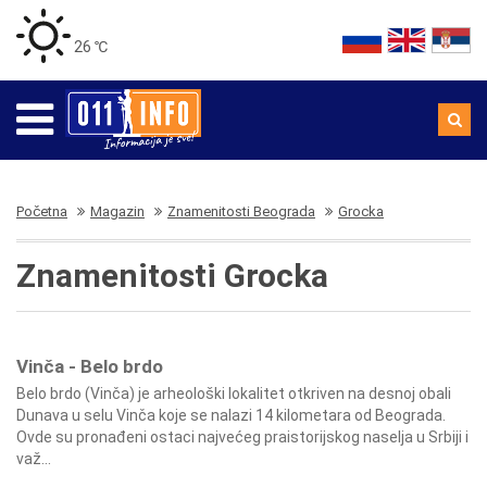
26 ℃
Početna
Magazin
Znamenitosti Beograda
Grocka
Znamenitosti Grocka
Vinča - Belo brdo
Belo brdo (Vinča) je arheološki lokalitet otkriven na desnoj obali
Dunava u selu Vinča koje se nalazi 14 kilometara od Beograda.
Ovde su pronađeni ostaci najvećeg praistorijskog naselja u Srbiji i
važ...