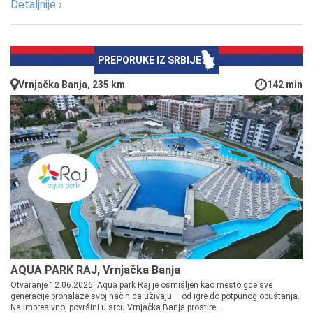
Detaljnije ›
PREPORUKE IZ SRBIJE
Vrnjačka Banja, 235 km
142 min
AQUA PARK RAJ, Vrnjačka Banja
Otvaranje 12.06.2026. Aqua park Raj je osmišljen kao mesto gde sve
generacije pronalaze svoj način da uživaju – od igre do potpunog opuštanja.
Na impresivnoj površini u srcu Vrnjačka Banja prostire...