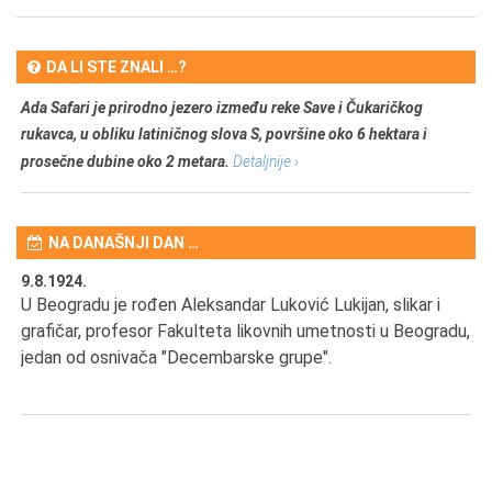
DA LI STE ZNALI …?
Ada Safari je prirodno jezero između reke Save i Čukaričkog
rukavca, u obliku latiničnog slova S, površine oko 6 hektara i
prosečne dubine oko 2 metara.
Detaljnije ›
NA DANAŠNJI DAN …
9.8.1924.
9.
U Beogradu je rođen Aleksandar Luković Lukijan, slikar i
Pr
grafičar, profesor Fakulteta likovnih umetnosti u Beogradu,
JA
d
jedan od osnivača "Decembarske grupe".