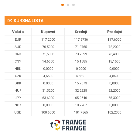
KURSNA LISTA
Valuta
Kupovni
Srednji
Prodajni
EUR
117,2000
117,3736
117,6000
AUD
70,5000
71,9765
72,2000
CAD
71,5000
73,2699
73,4000
CNY
14,6500
15,1585
15,1500
HRK
0,0000
0,0000
0,0000
CZK
4,6500
4,8521
4,8400
DKK
0.0000
15,7073
0,0000
HUF
31,3200
32,2325
32,2000
JPY
63,6000
65,0340
65,3000
NOK
0,0000
10,7267
0,0000
USD
100,5000
101,7565
102,2000