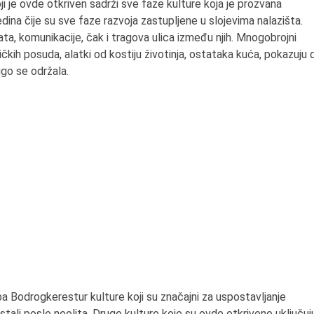
oji je ovde otkriven sadrži sve faze kulture koja je prozvana
edina čije su sve faze razvoja zastupljene u slojevima nalazišta.
a, komunikacije, čak i tragova ulica između njih. Mnogobrojni
kih posuda, alatki od kostiju životinja, ostataka kuća, pokazuju 
ugo se održala.
ba Bodrogkerestur kulture koji su značajni za uspostavljanje
astali posle neolita. Druge kulture koje su ovde otkrivene uključuj