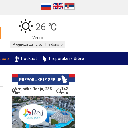
26 ℃
Vedro
Prognoza za narednih 5 dana
posao
Podkast
Preporuke iz Srbije
PREPORUKE IZ SRBIJE
Vrnjačka Banja, 235
142
km
min