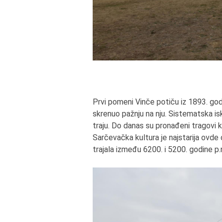
Prvi pomeni Vinče potiču iz 1893. go
skrenuo pažnju na nju. Sistematska is
traju. Do danas su pronađeni tragovi k
Sarčevačka kultura je najstarija ovde 
trajala između 6200. i 5200. godine p.n