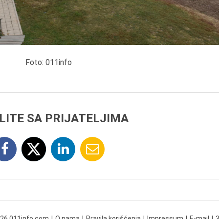
Foto: 011info
LITE SA PRIJATELJIMA
026 011info.com
O nama
Pravila korišćenja
Impressum
E-mail