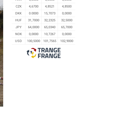
CZK
4,6700
4,8521
4,8500
DKK
0.0000
15,7073
0,0000
HUF
31,7000
32,2325
32,5000
JPY
64,0000
65,0340
65,7000
NOK
0,0000
10,7267
0,0000
USD
100,5000
101,7565
102,9000