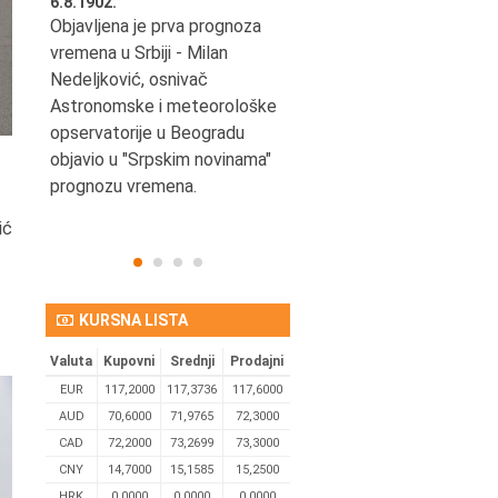
6.8.1902.
6.8.2004.
nović,
Objavljena je prva prognoza
Odigrana je košarkaška
vremena u Srbiji - Milan
prijateljska utakmica izmeđ
ena
Nedeljković, osnivač
SCG i SAD u Beogradskoj
Astronomske i meteorološke
Areni.
opservatorije u Beogradu
objavio u "Srpskim novinama"
prognozu vremena.
ić
KURSNA LISTA
Valuta
Kupovni
Srednji
Prodajni
EUR
117,2000
117,3736
117,6000
AUD
70,6000
71,9765
72,3000
CAD
72,2000
73,2699
73,3000
CNY
14,7000
15,1585
15,2500
HRK
0,0000
0,0000
0,0000