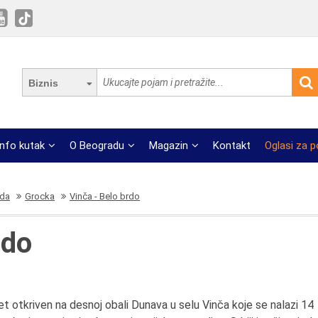
Biznis
Info kutak
O Beogradu
Magazin
Kontakt
Oglasi za 
ada
Grocka
Vinča - Belo brdo
rdo
tet otkriven na desnoj obali Dunava u selu Vinča koje se nalazi 14