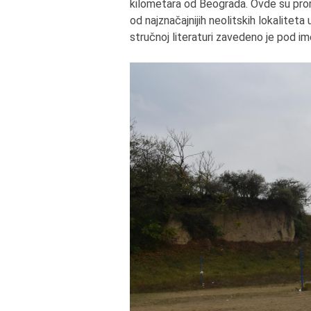
kilometara od Beograda. Ovde su pronađ
od najznačajnijih neolitskih lokaliteta
stručnoj literaturi zavedeno je pod i