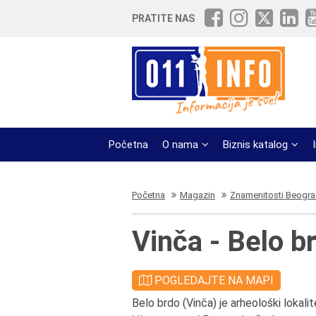
PRATITE NAS
Početna
O nama
Biznis katalog
Početna
Magazin
Znamenitosti Beogr
Vinča - Belo b
POGLEDAJTE NA MAPI
Belo brdo (Vinča) je arheološki lokali