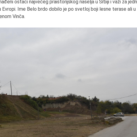
eni ostaci najvećeg praistorijskog naselja u Srbiji i važi za jed
 u Evropi. Ime Belo brdo dobilo je po svetloj boji lesne terase ali u
menom Vinča.