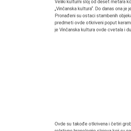
Veliki kulturni sloj od deset metara k
„Vinčanska kultura“. Do danas ona je j
Pronađeni su ostaci stambenih objekat
predmeti ovde otkriveni poput keramič
je Vinčanska kultura ovde cvetala i d
Ovde su takođe otkrivena i četiri gro
relativne hronologije slojeva koji su n