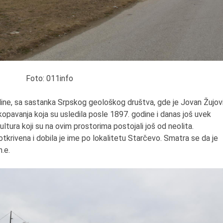
6.8.2013.
Preminula je Zorka Bolja
vazduhoplovni inženjer,
predsednik Udruženja ž
pilota Jugoslavije.
Foto: 011info
dine, sa sastanka Srpskog geološkog društva, gde je Jovan Žujov
kopavanja koja su usledila posle 1897. godine i danas još uvek
ultura koji su na ovim prostorima postojali još od neolita.
otkrivena i dobila je ime po lokalitetu Starčevo. Smatra se da je
.e.