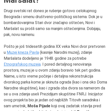
Maršalat?
Drugi svetski rat doneo je rušenje gotovo celokupnog
Beograda i smenu društveno-političkog sistema. Dok je u
bombardovanjima Stari dvor značajno oštećen, Novi i
Maršalat su prošli samo sa manjim oštećenjima. Dobijaju,
pak, novu namenu.
Pošto je još tridesetih godina XX veka Novi dvor pretvoren
u
Muzej kneza Pavla
(kasnije Narodni muzej), zdanje
Maršalata dodeljeno je 1948. godine za potrebe
Etnografskog muzeja
. I pored detaljnog renoviranja
prostora, muzej je u ovom zdanju boravio tek pet godina.
Naime, u isto vreme počinje i detaljna rekonstrukcija
dvorskog parka kome je skinuta ograda (kao i ona oko Doma
Narodne skupštine), kao i zgrada oba dvora sa namerom da
se u ova zdanja useli Prezidijum skupštine FNRJ. Inicijator
ovog projekta bio je jedan od najbližih Titovih saradnika i
sam umetnik,
Moša Pijade
koji ovaj zadatak stavlja pred