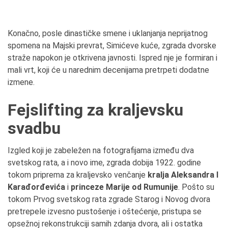
Konačno, posle dinastičke smene i uklanjanja neprijatnog
spomena na Majski prevrat, Simićeve kuće, zgrada dvorske
straže napokon je otkrivena javnosti. Ispred nje je formiran i
mali vrt, koji će u narednim decenijama pretrpeti dodatne
izmene.
Fejslifting za kraljevsku
svadbu
Izgled koji je zabeležen na fotografijama između dva
svetskog rata, a i novo ime, zgrada dobija 1922. godine
tokom priprema za kraljevsko venčanje
kralja Aleksandra I
Karađorđevića
i
princeze Marije od Rumunije
. Pošto su
tokom Prvog svetskog rata zgrade Starog i Novog dvora
pretrepele izvesno pustošenje i oštećenje, pristupa se
opsežnoj rekonstrukciji samih zdanja dvora, ali i ostatka