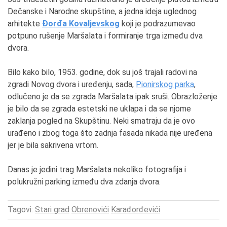
Dečanske i Narodne skupštine, a jedna ideja uglednog
arhitekte
Đorđa Kovaljevskog
koji je podrazumevao
potpuno rušenje Maršalata i formiranje trga između dva
dvora.
Bilo kako bilo, 1953. godine, dok su još trajali radovi na
zgradi Novog dvora i uređenju, sada,
Pionirskog parka
,
odlučeno je da se zgrada Maršalata ipak sruši. Obrazloženje
je bilo da se zgrada estetski ne uklapa i da se njome
zaklanja pogled na Skupštinu. Neki smatraju da je ovo
urađeno i zbog toga što zadnja fasada nikada nije uređena
jer je bila sakrivena vrtom.
Danas je jedini trag Maršalata nekoliko fotografija i
polukružni parking između dva zdanja dvora.
Tagovi:
Stari grad
Obrenovići
Karađorđevići