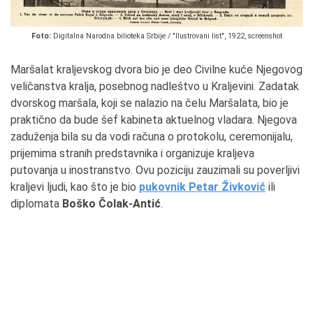
Foto:
Digitalna Narodna bilioteka Srbije / "Ilustrovani list", 1922, screenshot
Maršalat kraljevskog dvora bio je deo Civilne kuće Njegovog
veličanstva kralja, posebnog nadleštvo u Kraljevini. Zadatak
dvorskog maršala, koji se nalazio na čelu Maršalata, bio je
praktično da bude šef kabineta aktuelnog vladara. Njegova
zaduženja bila su da vodi računa o protokolu, ceremonijalu,
prijemima stranih predstavnika i organizuje kraljeva
putovanja u inostranstvo. Ovu poziciju zauzimali su poverljivi
kraljevi ljudi, kao što je bio
pukovnik Petar Živković
ili
diplomata
Boško Čolak-Antić
.