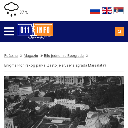
37 ℃
Početna
Magazin
Bilo jednom u Beogradu
Enigma Pionirskog parka: Zašto je srušena zgrada Maršalata?