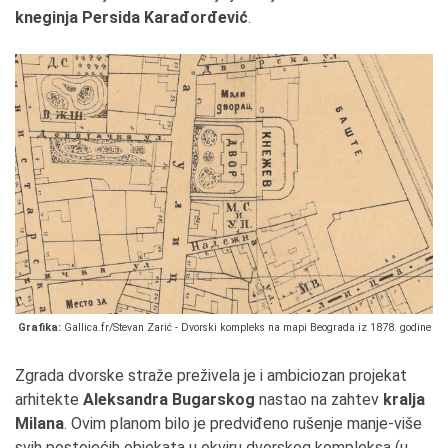
kneginja Persida Karađorđević
.
Grafika:
Gallica.fr/Stevan Zarić - Dvorski kompleks na mapi Beograda iz 1878. godine
Zgrada dvorske straže preživela je i ambiciozan projekat
arhitekte
Aleksandra Bugarskog
nastao na zahtev
kralja
Milana
. Ovim planom bilo je predviđeno rušenje manje-više
svih postojećih objekata u okviru dvorskog kompleksa (u