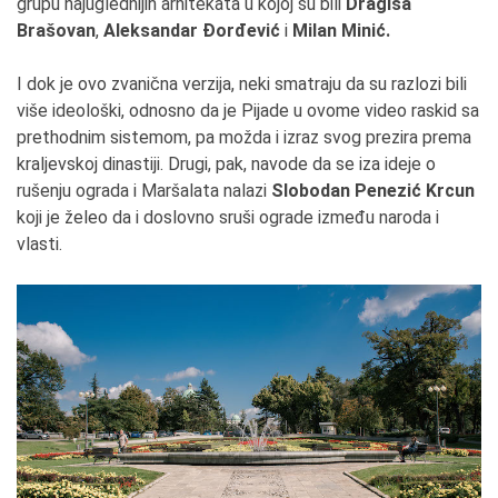
grupu najuglednijih arhitekata u kojoj su bili
Dragiša
Brašovan
,
Aleksandar Đorđević
i
Milan Minić.
I dok je ovo zvanična verzija, neki smatraju da su razlozi bili
više ideološki, odnosno da je Pijade u ovome video raskid sa
prethodnim sistemom, pa možda i izraz svog prezira prema
kraljevskoj dinastiji. Drugi, pak, navode da se iza ideje o
rušenju ograda i Maršalata nalazi
Slobodan Penezić Krcun
koji je želeo da i doslovno sruši ograde između naroda i
vlasti.