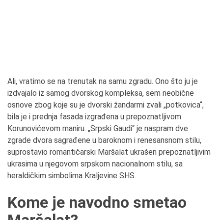
Ali, vratimo se na trenutak na samu zgradu. Ono što ju je
izdvajalo iz samog dvorskog kompleksa, sem neobične
osnove zbog koje su je dvorski žandarmi zvali „potkovica“,
bila je i prednja fasada izgrađena u prepoznatljivom
Korunovićevom maniru. „Srpski Gaudi“ je naspram dve
zgrade dvora sagrađene u baroknom i renesansnom stilu,
suprostavio romantičarski Maršalat ukrašen prepoznatljivim
ukrasima u njegovom srpskom nacionalnom stilu, sa
heraldičkim simbolima Kraljevine SHS.
Kome je navodno smetao