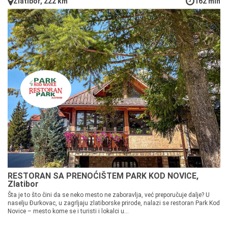
Zlatibor, 222 km
162 min
RESTORAN SA PRENOĆIŠTEM PARK KOD NOVICE,
Zlatibor
Šta je to što čini da se neko mesto ne zaboravlja, već preporučuje dalje? U
naselju Đurkovac, u zagrljaju zlatiborske prirode, nalazi se restoran Park Kod
Novice – mesto kome se i turisti i lokalci u...