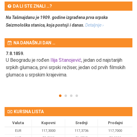
DA LI STE ZNALI …?
Na Tašmajdanu je 1909. godine izgrađena prva srpska
Seizmološka stanica, koja postoji i danas.
Detaljnije ›
NA DANAŠNJI DAN …
7.8.1859.
7.
U Beogradu je rođen
Ilija Stanojević
, jedan od najstarijih
U 
srpkih glumaca, prvi srpski režiser, jedan od prvih filmskih
red
glumaca u srpskim krajevima.
KURSNA LISTA
Valuta
Kupovni
Srednji
Prodajni
EUR
117,3000
117,3736
117,7000