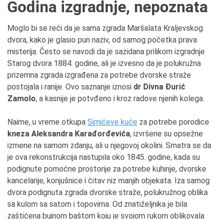
Godina izgradnje, nepoznata
Moglo bi se reći da je sama zgrada Maršalata Kraljevskog
dvora, kako je glasio pun naziv, od samog početka prava
misterija. Često se navodi da je sazidana prilikom izgradnje
Starog dvora 1884. godine, ali je izvesno da je polukružna
prizemna zgrada izgrađena za potrebe dvorske straže
postojala i ranije. Ovo saznanje iznosi
dr Divna
Đurić
Zamolo
, a kasnije je potvđeno i kroz radove njenih kolega.
Naime, u vreme otkupa
Simićeve kuće
za potrebe porodice
kneza Aleksandra Karađorđevića
, izvršene su opsežne
izmene na samom zdanju, ali u njegovoj okolini. Smatra se da
je ova rekonstrukcija nastupila oko 1845. godine, kada su
podignute pomoćne prostorije za potrebe kuhinje, dvorske
kancelarije, konjušnice i čitav niz manjih objekata. Iza samog
dvora podignuta zgrada dvorske straže, polukružnog oblika
sa kulom sa satom i topovima. Od znatiželjnika je bila
zaštićena bujnom baštom koju je svojom rukom oblikovala