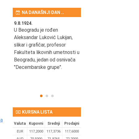
NA DANAŠNJI DAN …
9.8.1924.
9.8.2013.
šao u
U Beogradu je rođen
Preminuo je Vladimir Šams,
e
Aleksandar Luković Lukijan,
mašinski inženjer, pilot,
vetni
slikar i grafičar, profesor
kapetan JAT-a,
Fakulteta likovnih umetnosti u
počasni predsednik Aero-
ih
Beogradu, jedan od osnivača
kluba "Naša krila".
užno
"Decembarske grupe".
KURSNA LISTA
ta
Valuta
Kupovni
Srednji
Prodajni
EUR
117,2000
117,3736
117,6000
AUD
70,5000
71,9765
72,2000