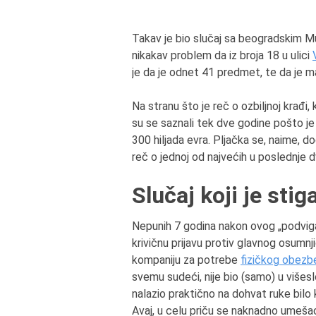
Takav je bio slučaj sa beogradskim Muz
nikakav problem da iz broja 18 u ulici
je da je odnet 41 predmet, te da je m
Na stranu što je reč o ozbiljnoj krađi, k
su se saznali tek dve godine pošto je 
300 hiljada evra. Pljačka se, naime, d
reč o jednoj od najvećih u poslednje d
Slučaj koji je stig
Nepunih 7 godina nakon ovog „podviga“,
krivičnu prijavu protiv glavnog osum
kompaniju za potrebe
fizičkog obezb
svemu sudeći, nije bio (samo) u višes
nalazio praktično na dohvat ruke bilo 
Avaj, u celu priču se naknadno umešao