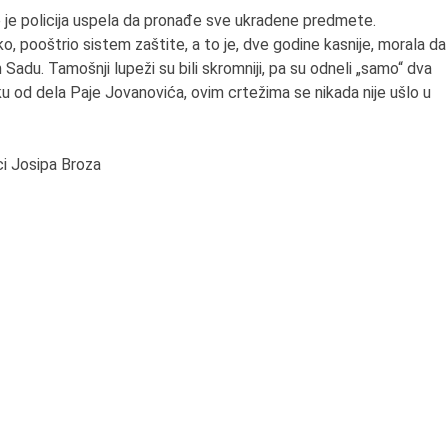
e je policija uspela da pronađe sve ukradene predmete.
, pooštrio sistem zaštite, a to je, dve godine kasnije, morala da
 Sadu. Tamošnji lupeži su bili skromniji, pa su odneli „samo“ dva
u od dela Paje Jovanovića, ovim crtežima se nikada nije ušlo u
i Josipa Broza