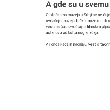
A gde su u svemu 
O pljačkama muzeja u Srbiji se ne čuje
ovdašnjih muzeja teško može meriti sa
vestima čuju izveštaji o filmskim pljačk
ustanove od kulturnog značaja.
A i onda kada ih naciljaju, vest o ta