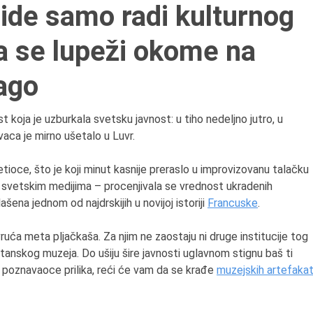
ide samo radi kulturnog
a se lupeži okome na
9.8.1807.
Dositej Obradović je do
ago
Srbiju i u Beograd, gde j
nastavio književni i pros
rad, čime je simbolično
 koja je uzburkala svetsku javnost: u tiho nedeljno jutro, u
najavljen povratak glavn
vaca je mirno ušetalo u Luvr.
tokova srpske kulture j
od Save i Dunava.
setioce, što je koji minut kasnije preraslo u improvizovanu talačku
im svetskim medijima – procenjivala se vrednost ukradenih
šena jednom od najdrskijih u novijoj istoriji
Francuske
.
vruća meta pljačkaša. Za njim ne zaostaju ni druge institucije tog
itanskog muzeja. Do ušiju šire javnosti uglavnom stignu baš ti
itate poznavaoce prilika, reći će vam da se krađe
muzejskih artefaka