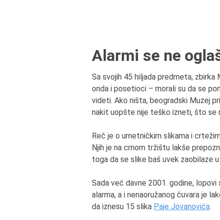
Alarmi se ne ogla
Sa svojih 45 hiljada predmeta, zbirka
onda i posetioci – morali su da se po
videti. Ako ništa, beogradski Muzej p
nakit uopšte nije teško izneti, što se
Reč je o umetničkim slikama i crtežim
Njih je na crnom tržištu lakše prepoznat
toga da se slike baš uvek zaobilaze u
Sada već davne 2001. godine, lopovi s
alarma, a i nenaoružanog čuvara je lako
da iznesu 15 slika
Paje Jovanovića
.