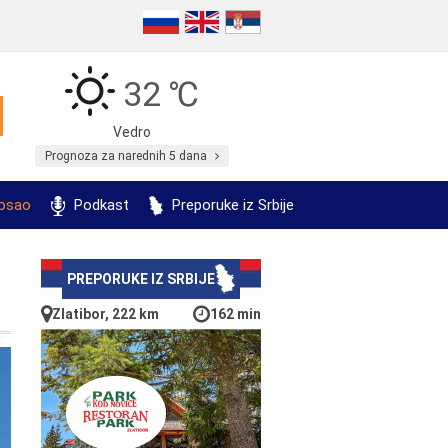
32 ℃
Vedro
Prognoza za narednih 5 dana
posao
Podkast
Preporuke iz Srbije
PREPORUKE IZ SRBIJE
Zlatibor, 222 km
162 min