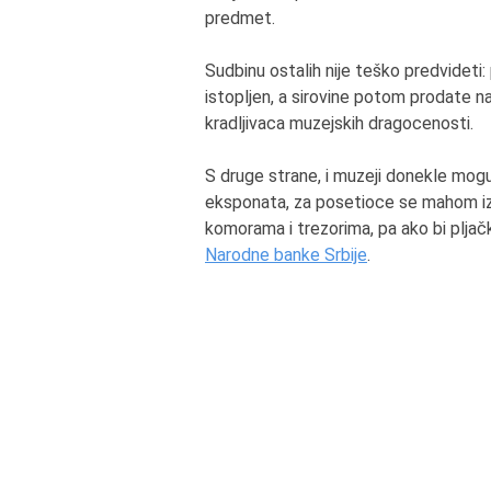
predmet.
Sudbinu ostalih nije teško predvideti: 
istopljen, a sirovine potom prodate n
kradljivaca muzejskih dragocenosti.
S druge strane, i muzeji donekle mogu
eksponata, za posetioce se mahom izla
komorama i trezorima, pa ako bi pljačk
Narodne banke Srbije
.