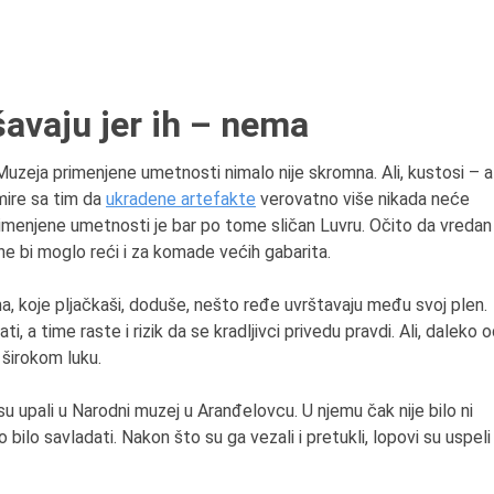
šavaju jer ih – nema
 Muzeja primenjene umetnosti nimalo nije skromna. Ali, kustosi – a
mire sa tim da
ukradene artefakte
verovatno više nikada neće
rimenjene umetnosti je bar po tome sličan Luvru. Očito da vredan
 ne bi moglo reći i za komade većih gabarita.
a, koje pljačkaši, doduše, nešto ređe uvrštavaju među svoj plen.
i, a time raste i rizik da se kradljivci privedu pravdi. Ali, daleko 
 širokom luku.
u upali u Narodni muzej u Aranđelovcu. U njemu čak nije bilo ni
 bilo savladati. Nakon što su ga vezali i pretukli, lopovi su uspeli