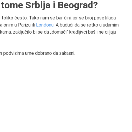
tome Srbija i Beograd?
 toliko često. Tako nam se bar čini, jer se broj posetilaca
 onim u Parizu ili
Londonu
. A budući da se retko u udarnim
ama, zaključilo bi se da „domaći“ kradljivci baš i ne ciljaju
kvim podvizima ume dobrano da zakasni.