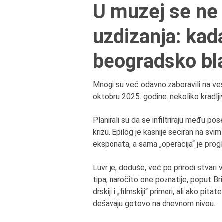
U muzej se ne 
uzdizanja: kad
beogradsko bl
Mnogi su već odavno zaboravili na vest
oktobru 2025. godine, nekoliko kradlji
Planirali su da se infiltriraju među po
krizu. Epilog je kasnije seciran na sv
eksponata, a sama „operacija“ je progla
Luvr je, doduše, već po prirodi stvari 
tipa, naročito one poznatije, poput Br
drskiji i „filmskiji“ primeri, ali ako p
dešavaju gotovo na dnevnom nivou.