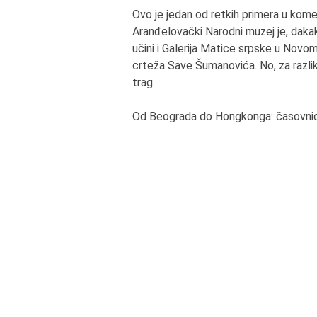
Ovo je jedan od retkih primera u kom
Aranđelovački Narodni muzej je, dakako
učini i Galerija Matice srpske u Novom
crteža Save Šumanovića. No, za razlik
trag.
Od Beograda do Hongkonga: časovnic