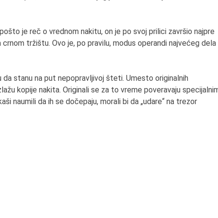
pošto je reč o vrednom nakitu, on je po svoj prilici završio najpre
a crnom tržištu. Ovo je, po pravilu, modus operandi najvećeg dela
 da stanu na put nepopravljivoj šteti. Umesto originalnih
žu kopije nakita. Originali se za to vreme poveravaju specijalni
aši naumili da ih se dočepaju, morali bi da „udare“ na trezor