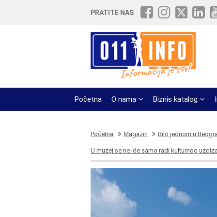
PRATITE NAS
Početna
O nama
Biznis katalog
Početna
Magazin
Bilo jednom u Beogr
U muzej se ne ide samo radi kulturnog uzdi