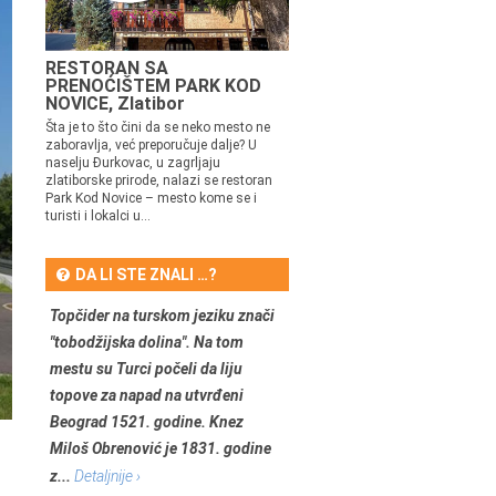
RESTORAN SA
PRENOĆIŠTEM PARK KOD
NOVICE, Zlatibor
Šta je to što čini da se neko mesto ne
zaboravlja, već preporučuje dalje? U
naselju Đurkovac, u zagrljaju
zlatiborske prirode, nalazi se restoran
Park Kod Novice – mesto kome se i
turisti i lokalci u...
DA LI STE ZNALI …?
Topčider na turskom jeziku znači
"tobodžijska dolina". Na tom
mestu su Turci počeli da liju
topove za napad na utvrđeni
Beograd 1521. godine. Knez
Miloš Obrenović je 1831. godine
z...
Detaljnije ›