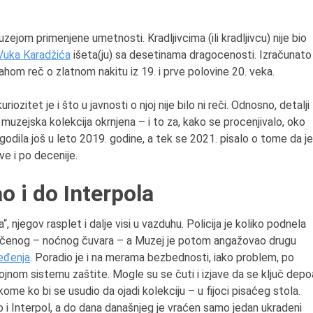
ejom primenjene umetnosti. Kradljivcima (ili kradljivcu) nije bio
Vuka Karadžića
išeta(ju) sa desetinama dragocenosti. Izračunato
ahom reč o zlatnom nakitu iz 19. i prve polovine 20. veka.
uriozitet je i što u javnosti o njoj nije bilo ni reči. Odnosno, detalji
muzejska kolekcija okrnjena – i to za, kako se procenjivalo, oko
ogodila još u leto 2019. godine, a tek se 2021. pisalo o tome da je
ve i po decenije.
ao i do Interpola
 njegov rasplet i dalje visi u vazduhu. Policija je koliko podnela
njičenog – noćnog čuvara – a Muzej je potom angažovao drugu
eđenja
. Poradio je i na merama bezbednosti, iako problem, po
lojnom sistemu zaštite. Mogle su se čuti i izjave da se ključ depo
kome ko bi se usudio da ojadi kolekciju – u fijoci pisaćeg stola.
 i Interpol, a do dana današnjeg je vraćen samo jedan ukradeni