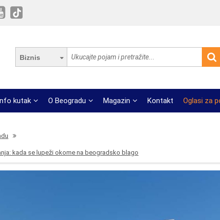
Biznis
Info kutak
O Beogradu
Magazin
Kontakt
Oglasi za 
adu
zanja: kada se lupeži okome na beogradsko blago