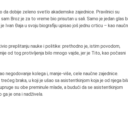
o da dobije zeleno svetlo akademske zajednice. Pravilnici su
 i sam Broz je za to vreme bio prisutan u sali. Samo je jedan glas b
e Ivan Đaja u svoju biografiju upisao još jednu crticu – kao naučn
tivio preplitanju nauke i politike: prethodno je, istim povodom,
 nije od tog protivljenja bilo mnogo vajde, jer je Tito, kao počasni
zivao negodovanje kolega i, manje-više, cele naučne zajednice.
trećeg braka, u koji je ušao sa asistentkinjom koja je od njega bil
upruge su obe preminule mlade, a budući da se asistentkinjom
 ga je ona i nadživela.