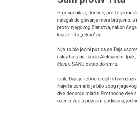
Predsednik je, doduše, pre toga mora
nalagali da glasanje mora biti javno, a
protiv njegovog članstva, nakon čega j
koji je Titu „rekao“ ne.
Nije to bio jedini put da se Đaja uspro
uskratio glas i kralju Aleksandru. Ipak,
član, u SANU ostao do smrti.
Ipak, Đaja je i zbog drugih stvari iza
Najviše zamerki je bilo zbog njegovog 
dve decenije mlađa. Prethodne dve s
oženio već u poznijim godinama, jedino