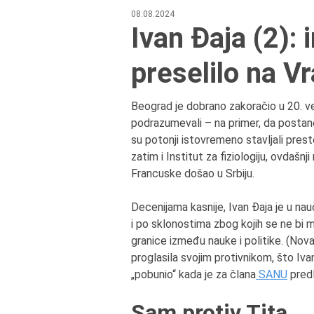
08.08.2024
Ivan Đaja (2):
preselilo na V
Beograd je dobrano zakoračio u 20. ve
podrazumevali – na primer, da postane
su potonji istovremeno stavljali pre
zatim i Institut za fiziologiju, ovdašnj
Francuske došao u Srbiju.
Decenijama kasnije, Ivan Đaja je u n
i po sklonostima zbog kojih se ne bi m
granice između nauke i politike. (No
proglasila svojim protivnikom, što Iva
„pobunio“ kada je za člana
SANU
predl
Sam protiv Tita