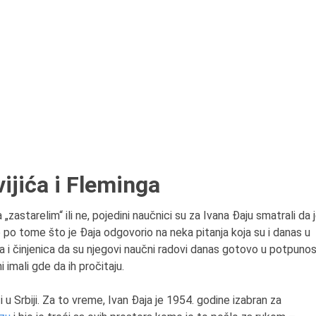
ijića i Fleminga
„zastarelim“ ili ne, pojedini naučnici su za Ivana Đaju smatrali da 
 po tome što je Đaja odgovorio na neka pitanja koja su i danas u
a i činjenica da su njegovi naučni radovi danas gotovo u potpunos
 imali gde da ih pročitaju.
 u Srbiji. Za to vreme, Ivan Đaja je 1954. godine izabran za