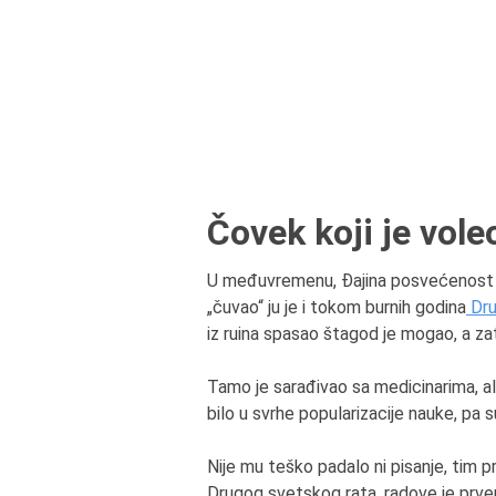
Čovek koji je vole
U međuvremenu, Đajina posvećenost na
„čuvao“ ju je i tokom burnih godina
Dru
iz ruina spasao štagod je mogao, a za
Tamo je sarađivao sa medicinarima, ali
bilo u svrhe popularizacije nauke, pa 
Nije mu teško padalo ni pisanje, tim p
Drugog svetskog rata, radove je prve