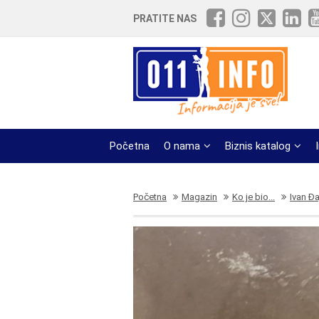
PRATITE NAS
Početna
O nama
Biznis katalog
Početna
Magazin
Ko je bio...
Ivan Đa