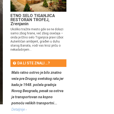
ETNO SELO TIGANJICA
RESTORAN TROFEJ,
Zrenjanin
Ukoliko tražite mesto gde se ne dolazi
samo zbog hrane, već zbog osećaja –
onda je Etno selo Tiganjica pravi izbor.
Autentičan ambijent, građen u duhu
starog Banata, vodi vas kroz priču o
nekadašnjem...
DA LI STE ZNALI …?
Malo ratno ostrvo je bilo znatno
veće pre Drugog svetskog rata jer
kada je 1948. počela gradnja
Novog Beograda, pesak sa ostrva
je transportovan na kopno
pomoću velikih transportni...
Detaljnije ›