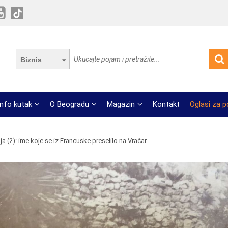
Biznis
Info kutak
O Beogradu
Magazin
Kontakt
Oglasi za 
ja (2): ime koje se iz Francuske preselilo na Vračar