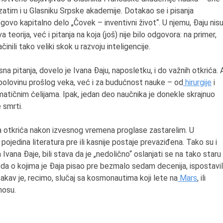
zatim i u Glasniku Srpske akademije. Dotakao se i pisanja
egovo kapitalno delo „Čovek – inventivni život“. U njemu, Đaju nis
teorija, već i pitanja na koja (još) nije bilo odgovora: na primer,
ačinili tako veliki skok u razvoju inteligencije.
a pitanja, dovelo je Ivana Đaju, naposletku, i do važnih otkrića. 
 polovinu prošlog veka, već i za budućnost nauke – od
hirurgije
i
tičnim ćelijama. Ipak, jedan deo naučnika je donekle skrajnuo
 smrti.
na otkrića nakon izvesnog vremena proglase zastarelim. U
ojedina literatura pre ili kasnije postaje prevaziđena. Tako su i
 Ivana Đaje, bili stava da je „nedolično“ oslanjati se na tako staru
oda o kojima je Đaja pisao pre bezmalo sedam decenija, ispostavi
kav je, recimo, slučaj sa kosmonautima koji lete na
Mars
, ili
smosu.