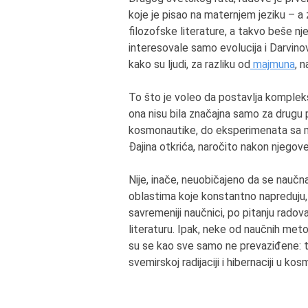
koje je pisao na maternjem jeziku – a 
filozofske literature, a takvo beše nj
interesovale samo evolucija i Darvinova 
kako su ljudi, za razliku od
majmuna
, n
To što je voleo da postavlja kompleksn
ona nisu bila značajna samo za drugu
kosmonautike, do eksperimenata sa ma
Đajina otkrića, naročito nakon njegove
Nije, inače, neuobičajeno da se nauč
oblastima koje konstantno napreduju, p
savremeniji naučnici, po pitanju radova
literaturu. Ipak, neke od naučnih met
su se kao sve samo ne prevaziđene: ta
svemirskoj radijaciji i hibernaciji u ko