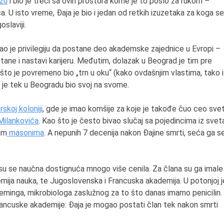
izu
i bio je treći sa ovih prostora kome je to pošlo za rukom –
ća. U isto vreme, Đaja je bio i jedan od retkih izuzetaka za koga se
slaviji.
mao je privilegiju da postane deo akademske zajednice u Evropi –
ne i nastavi karijeru. Međutim, dolazak u Beograd je tim pre
 što je povremeno bio „trn u oku“ (kako ovdašnjim vlastima, tako i
 je tek u Beogradu bio svoj na svome.
skoj koloniji
, gde je imao komšije za koje je takođe čuo ceo sve
Milankovića
. Kao što je često bivao slučaj sa pojedincima iz svet
tim
masonima
. A nepunih 7 decenija nakon Đajine smrti, seća ga se
 su se naučna dostignuća mnogo više cenila. Za člana su ga imale
emija nauka, te Jugoslovenska i Francuska akademija. U potonjoj j
eminga, mikrobiologa zaslužnog za to što danas imamo penicilin.
rancuske akademije: Đaja je mogao postati član tek nakon smrti