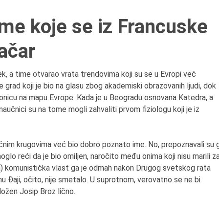
 ime koje se iz Francuske
6.8.2013.
račar
Preminula je Zorka Bolja
vazduhoplovni inženjer,
predsednik Udruženja ž
k, a time otvarao vrata trendovima koji su se u Evropi već
pilota Jugoslavije.
 grad koji je bio na glasu zbog akademiski obrazovanih ljudi, dok
stonicu na mapu Evrope. Kada je u Beogradu osnovana Katedra, a
i naučnici su na tome mogli zahvaliti prvom fiziologu koji je iz
aučnim krugovima već bio dobro poznato ime. No, prepoznavali su 
oglo reći da je bio omiljen, naročito među onima koji nisu marili z
va) komunistička vlast ga je odmah nakon Drugog svetskog rata
nu Đaji, očito, nije smetalo. U suprotnom, verovatno se ne bi
ožen Josip Broz lično.