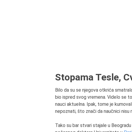
Stopama Tesle, Cv
Bilo da su se njegova otkrića smatrala 
bio ispred svog vremena. Videlo se to
nauci aktuelna. Ipak, tome je kumoval
nepoznati, što znači da naučnici nisu ni
Tako su bar stvari stajale u Beogradu i