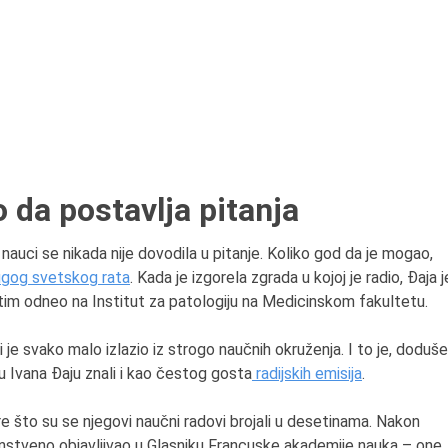
o da postavlja pitanja
uci se nikada nije dovodila u pitanje. Koliko god da je mogao,
gog svetskog rata
. Kada je izgorela zgrada u kojoj je radio, Đaja j
tim odneo na Institut za patologiju na Medicinskom fakultetu.
 je svako malo izlazio iz strogo naučnih okruženja. I to je, doduše
su Ivana Đaju znali i kao čestog gosta
radijskih emisija
.
re što su se njegovi naučni radovi brojali u desetinama. Nakon
nstveno objavljivao u Glasniku Francuske akademije nauka – one