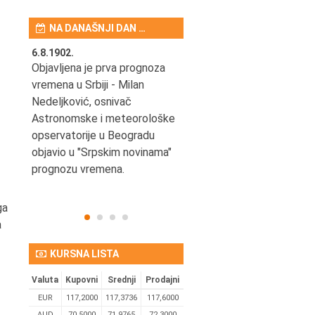
NA DANAŠNJI DAN …
6.8.1902.
6.8.2004.
nović,
Objavljena je prva prognoza
Odigrana je košarkaška
vremena u Srbiji - Milan
prijateljska utakmica izmeđ
ena
Nedeljković, osnivač
SCG i SAD u Beogradskoj
Astronomske i meteorološke
Areni.
opservatorije u Beogradu
objavio u "Srpskim novinama"
prognozu vremena.
ga
a
KURSNA LISTA
Valuta
Kupovni
Srednji
Prodajni
EUR
117,2000
117,3736
117,6000
AUD
70,5000
71,9765
72,3000