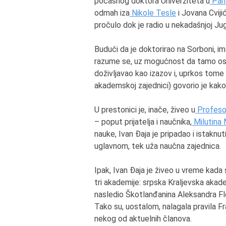
počasnog doktora Univerziteta u
Par
odmah iza
Nikole Tesle
i Jovana Cviji
pročulo dok je radio u nekadašnjoj Jugo
Budući da je doktorirao na Sorboni, i
razume se, uz mogućnost da tamo osta
doživljavao kao izazov i, uprkos tome
akademskoj zajednici) govorio je kako
U prestonici je, inače, živeo u
Profesor
– poput prijatelja i naučnika,
Milutina 
nauke, Ivan Đaja je pripadao i istaknu
uglavnom, tek uža naučna zajednica.
Ipak, Ivan Đaja je živeo u vreme kada
tri akademije: srpska Kraljevska akad
nasledio Škotlanđanina Aleksandra Fl
Tako su, uostalom, nalagala pravila F
nekog od aktuelnih članova.