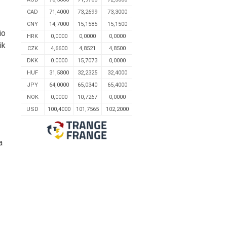
CAD
71,4000
73,2699
73,3000
CNY
14,7000
15,1585
15,1500
io
HRK
0,0000
0,0000
0,0000
ik
CZK
4,6600
4,8521
4,8500
DKK
0.0000
15,7073
0,0000
HUF
31,5800
32,2325
32,4000
JPY
64,0000
65,0340
65,4000
NOK
0,0000
10,7267
0,0000
USD
100,4000
101,7565
102,2000
a