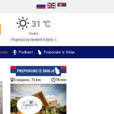
31 ℃
Vedro
Prognoza za narednih 5 dana
posao
Podkast
Preporuke iz Srbije
PREPORUKE IZ SRBIJE
Zrenjanin, 72 km
78 min