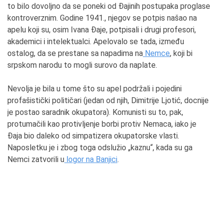
to bilo dovoljno da se poneki od Đajinih postupaka proglase
kontroverznim. Godine 1941., njegov se potpis našao na
apelu koji su, osim Ivana Đaje, potpisali i drugi profesori,
akademici i intelektualci. Apelovalo se tada, između
ostalog, da se prestane sa napadima na
Nemce
, koji bi
srpskom narodu to mogli surovo da naplate.
Nevolja je bila u tome što su apel podržali i pojedini
profašistički političari (jedan od njih, Dimitrije Ljotić, docnije
je postao saradnik okupatora). Komunisti su to, pak,
protumačili kao protivljenje borbi protiv Nemaca, iako je
Đaja bio daleko od simpatizera okupatorske vlasti.
Naposletku je i zbog toga odslužio „kaznu“, kada su ga
Nemci zatvorili u
logor na Banjici
.