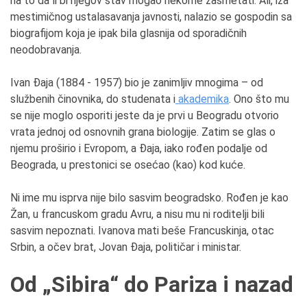
na to da li bi njegov stav mogao nekome zasmetati. Ali, iza
mestimičnog ustalasavanja javnosti, nalazio se gospodin sa
biografijom koja je ipak bila glasnija od sporadičnih
neodobravanja.
Ivan Đaja (1884 - 1957) bio je zanimljiv mnogima – od
službenih činovnika, do studenata i
akademika
. Ono što mu
se nije moglo osporiti jeste da je prvi u Beogradu otvorio
vrata jednoj od osnovnih grana biologije. Zatim se glas o
njemu proširio i Evropom, a Đaja, iako rođen podalje od
Beograda, u prestonici se osećao (kao) kod kuće.
Ni ime mu isprva nije bilo sasvim beogradsko. Rođen je kao
Žan, u francuskom gradu Avru, a nisu mu ni roditelji bili
sasvim nepoznati. Ivanova mati beše Francuskinja, otac
Srbin, a očev brat, Jovan Đaja, političar i ministar.
Od „Sibira“ do Pariza i nazad