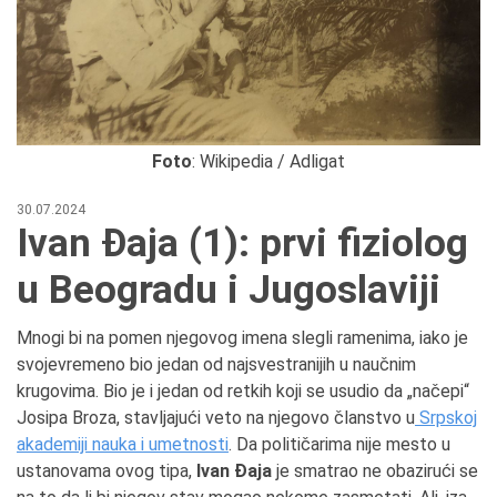
Foto
: Wikipedia / Adligat
30.07.2024
Ivan Đaja (1): prvi fiziolog
u Beogradu i Jugoslaviji
Mnogi bi na pomen njegovog imena slegli ramenima, iako je
svojevremeno bio jedan od najsvestranijih u naučnim
krugovima. Bio je i jedan od retkih koji se usudio da „načepi“
Josipa Broza, stavljajući veto na njegovo članstvo u
Srpskoj
akademiji nauka i umetnosti
. Da političarima nije mesto u
ustanovama ovog tipa,
Ivan Đaja
je smatrao ne obazirući se