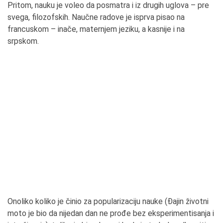
Pritom, nauku je voleo da posmatra i iz drugih uglova – pre
svega, filozofskih. Naučne radove je isprva pisao na
francuskom – inače, maternjem jeziku, a kasnije i na
srpskom.
Onoliko koliko je činio za popularizaciju nauke (Đajin životni
moto je bio da nijedan dan ne prođe bez eksperimentisanja i