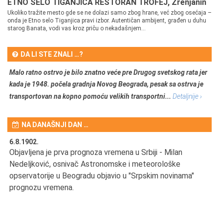
ETNO SELO TIGANJICA RESTORAN TROFEJ, Zrenjanin
Ukoliko tražite mesto gde se ne dolazi samo zbog hrane, već zbog osećaja –
onda je Etno selo Tiganjica pravi izbor. Autentičan ambijent, građen u duhu
starog Banata, vodi vas kroz priču o nekadašnjem...
DA LI STE ZNALI …?
Malo ratno ostrvo je bilo znatno veće pre Drugog svetskog rata jer
kada je 1948. počela gradnja Novog Beograda, pesak sa ostrva je
transportovan na kopno pomoću velikih transportni...
Detaljnije ›
NA DANAŠNJI DAN …
6.8.1902.
6.
Objavljena je prva prognoza vremena u Srbiji - Milan
Od
Nedeljković, osnivač Astronomske i meteorološke
SA
opservatorije u Beogradu objavio u "Srpskim novinama"
prognozu vremena.