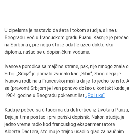
U cipelama je nastavio da šeta i tokom studija, ali ne u
Beogradu, već u francuskom gradu Ruanu. Kasnije je prešao
na Sorbonu i, pre nego što je odatle uzeo doktorsku
diplomu, našao se u dopisničkim vodama.
Ivanova porodica sa majčine strane, pak, nije mnogo znala o
Srbiji. „Srbija“ je pomalo zvučalo kao „Sibir“, zbog čega je
Ivanova rodbina u Francuskoj mislila da je to jedno te isto. A
sa (pravom) Srbijom je Ivan ponovo došao u kontakt kada je
1904. godine u Beogradu pokrenut list
„Politika“
.
Kada je počeo sa čitaocima da deli crtice iz života u Parizu,
Đaja je time postao i prvi pariski dopisnik. Nakon studija je
jedno vreme radio kod francuskog eksperimentatora
Alberta Dastera, što mu je trajno usadilo glad za naučnim