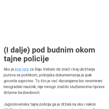
(I dalje) pod budnim okom
tajne policije
Ako je
kraj rata
za Đaju trebalo da znači i kraj ukrštanja
puteva sa politikom, policijska dokumentacija je ipak
govorila suprotno. To što je već decenijama bio renomirani
beogradski naučnik, nije mnogo značilo službenicima Uprave
državne bezbednosti.
Jugoslovenska tajna policija ga je držala na oku i nakon