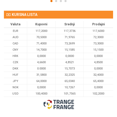
KURSNA LISTA
Valuta
Kupovni
Srednji
Prodajni
EUR
117,2000
117,3736
117,6000
AUD
70,5000
71,9765
72,3000
CAD
71,4000
73,2699
73,3000
CNY
14,7000
15,1585
15,1500
HRK
0,0000
0,0000
0,0000
CZK
4,6600
4,8521
4,8500
DKK
0.0000
15,7073
0,0000
HUF
31,5800
32,2325
32,4000
JPY
64,0000
65,0340
65,4000
NOK
0,0000
10,7267
0,0000
USD
100,4000
101,7565
102,2000