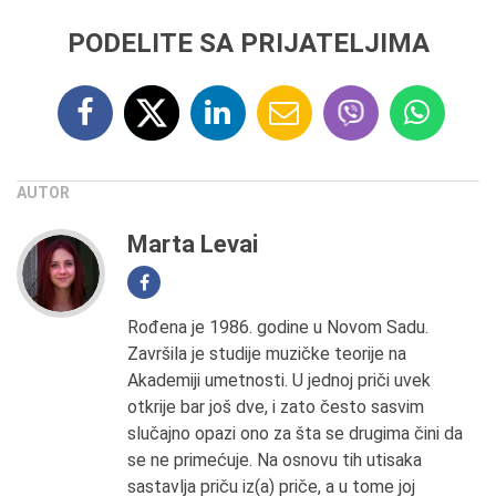
PODELITE SA PRIJATELJIMA
AUTOR
Marta Levai
Rođena je 1986. godine u Novom Sadu.
Završila je studije muzičke teorije na
Akademiji umetnosti. U jednoj priči uvek
otkrije bar još dve, i zato često sasvim
slučajno opazi ono za šta se drugima čini da
se ne primećuje. Na osnovu tih utisaka
sastavlja priču iz(a) priče, a u tome joj