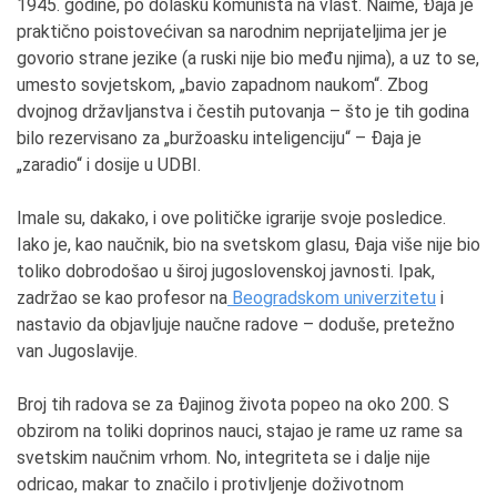
1945. godine, po dolasku komunista na vlast. Naime, Đaja je
praktično poistovećivan sa narodnim neprijateljima jer je
govorio strane jezike (a ruski nije bio među njima), a uz to se,
umesto sovjetskom, „bavio zapadnom naukom“. Zbog
dvojnog državljanstva i čestih putovanja – što je tih godina
bilo rezervisano za „buržoasku inteligenciju“ – Đaja je
„zaradio“ i dosije u UDBI.
Imale su, dakako, i ove političke igrarije svoje posledice.
Iako je, kao naučnik, bio na svetskom glasu, Đaja više nije bio
toliko dobrodošao u široj jugoslovenskoj javnosti. Ipak,
zadržao se kao profesor na
Beogradskom univerzitetu
i
nastavio da objavljuje naučne radove – doduše, pretežno
van Jugoslavije.
Broj tih radova se za Đajinog života popeo na oko 200. S
obzirom na toliki doprinos nauci, stajao je rame uz rame sa
svetskim naučnim vrhom. No, integriteta se i dalje nije
odricao, makar to značilo i protivljenje doživotnom