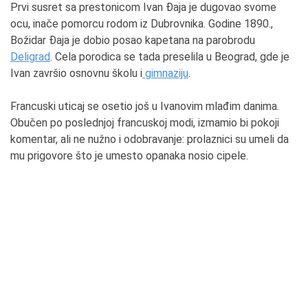
Prvi susret sa prestonicom Ivan Đaja je dugovao svome
ocu, inače pomorcu rodom iz Dubrovnika. Godine 1890.,
Božidar Đaja je dobio posao kapetana na parobrodu
Deligrad
. Cela porodica se tada preselila u Beograd, gde je
Ivan završio osnovnu školu i
gimnaziju
.
Francuski uticaj se osetio još u Ivanovim mlađim danima.
Obučen po poslednjoj francuskoj modi, izmamio bi pokoji
komentar, ali ne nužno i odobravanje: prolaznici su umeli da
mu prigovore što je umesto opanaka nosio cipele.