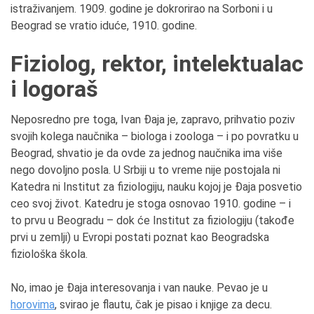
istraživanjem. 1909. godine je dokrorirao na Sorboni i u
Beograd se vratio iduće, 1910. godine.
Fiziolog, rektor, intelektualac
i logoraš
Neposredno pre toga, Ivan Đaja je, zapravo, prihvatio poziv
svojih kolega naučnika – biologa i zoologa – i po povratku u
Beograd, shvatio je da ovde za jednog naučnika ima više
nego dovoljno posla. U Srbiji u to vreme nije postojala ni
Katedra ni Institut za fiziologiju, nauku kojoj je Đaja posvetio
ceo svoj život. Katedru je stoga osnovao 1910. godine – i
to prvu u Beogradu – dok će Institut za fiziologiju (takođe
prvi u zemlji) u Evropi postati poznat kao Beogradska
fiziološka škola.
No, imao je Đaja interesovanja i van nauke. Pevao je u
horovima
, svirao je flautu, čak je pisao i knjige za decu.