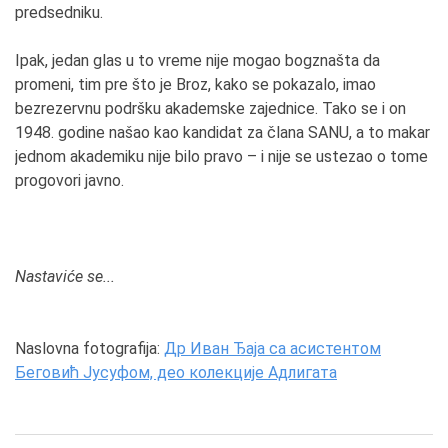
predsedniku.
Ipak, jedan glas u to vreme nije mogao bogznašta da
promeni, tim pre što je Broz, kako se pokazalo, imao
bezrezervnu podršku akademske zajednice. Tako se i on
1948. godine našao kao kandidat za člana SANU, a to makar
jednom akademiku nije bilo pravo – i nije se ustezao o tome
progovori javno.
Nastaviće se...
Naslovna fotografija:
Др Иван Ђаја са асистентом
Беговић Јусуфом, део колекције Адлигата