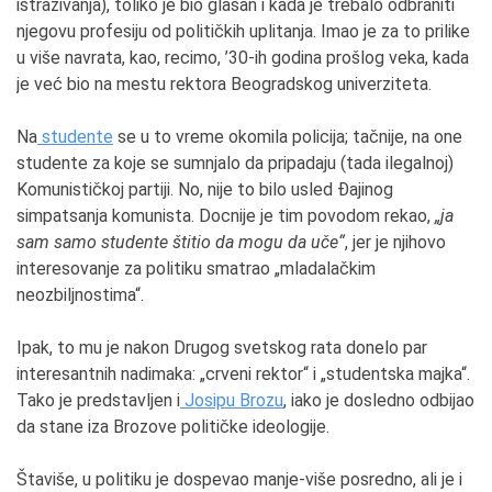
istraživanja), toliko je bio glasan i kada je trebalo odbraniti
njegovu profesiju od političkih uplitanja. Imao je za to prilike
u više navrata, kao, recimo, ’30-ih godina prošlog veka, kada
je već bio na mestu rektora Beogradskog univerziteta.
Na
studente
se u to vreme okomila policija; tačnije, na one
studente za koje se sumnjalo da pripadaju (tada ilegalnoj)
Komunističkoj partiji. No, nije to bilo usled Đajinog
simpatsanja komunista. Docnije je tim povodom rekao,
„ja
sam samo studente štitio da mogu da uče“
, jer je njihovo
interesovanje za politiku smatrao „mladalačkim
neozbiljnostima“.
Ipak, to mu je nakon Drugog svetskog rata donelo par
interesantnih nadimaka: „crveni rektor“ i „studentska majka“.
Tako je predstavljen i
Josipu Brozu
, iako je dosledno odbijao
da stane iza Brozove političke ideologije.
Štaviše, u politiku je dospevao manje-više posredno, ali je i