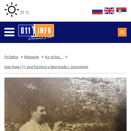
31 ℃
Početna
Magazin
Ko je bio...
Ivan Đaja (1): prvi fiziolog u Beogradu i Jugoslaviji